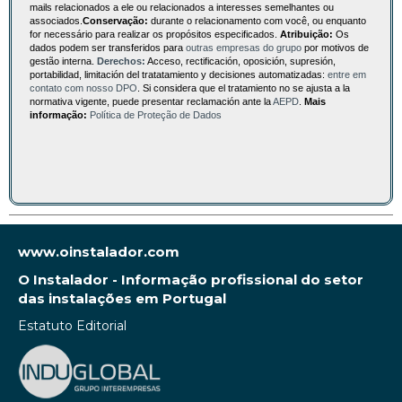
mails relacionados a ele ou relacionados a interesses semelhantes ou
associados.
Conservação:
durante o relacionamento com você, ou enquanto
for necessário para realizar os propósitos especificados.
Atribuição:
Os
dados podem ser transferidos para
outras empresas do grupo
por motivos de
gestão interna.
Derechos:
Acceso, rectificación, oposición, supresión,
portabilidad, limitación del tratatamiento y decisiones automatizadas:
entre em
contato com nosso DPO
. Si considera que el tratamiento no se ajusta a la
normativa vigente, puede presentar reclamación ante la
AEPD
.
Mais
informação:
Política de Proteção de Dados
www.oinstalador.com
O Instalador - Informação profissional do setor
das instalações em Portugal
Estatuto Editorial