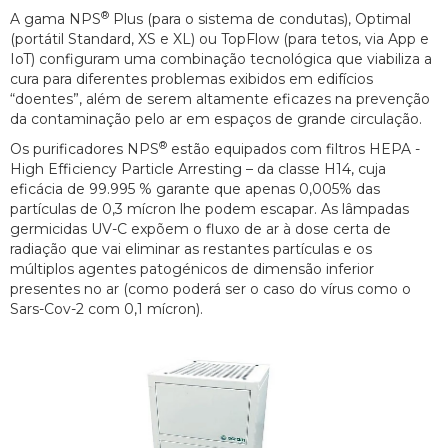
®
A gama NPS
Plus (para o sistema de condutas), Optimal
(portátil Standard, XS e XL) ou TopFlow (para tetos, via App e
IoT) configuram uma combinação tecnológica que viabiliza a
cura para diferentes problemas exibidos em edifícios
“doentes”, além de serem altamente eficazes na prevenção
da contaminação pelo ar em espaços de grande circulação.
®
Os purificadores NPS
estão equipados com filtros HEPA -
High Efficiency Particle Arresting – da classe H14, cuja
eficácia de 99.995 % garante que apenas 0,005% das
partículas de 0,3 mícron lhe podem escapar. As lâmpadas
germicidas UV-C expõem o fluxo de ar à dose certa de
radiação que vai eliminar as restantes partículas e os
múltiplos agentes patogénicos de dimensão inferior
presentes no ar (como poderá ser o caso do vírus como o
Sars-Cov-2 com 0,1 mícron).