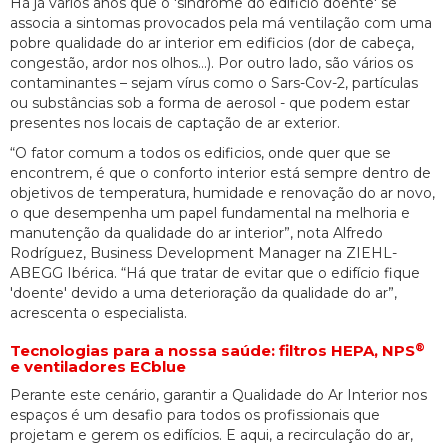
Há já vários anos que o 'síndrome do edificio doente' se
associa a sintomas provocados pela má ventilação com uma
pobre qualidade do ar interior em edificios (dor de cabeça,
congestão, ardor nos olhos…). Por outro lado, são vários os
contaminantes – sejam vírus como o Sars-Cov-2, partículas
ou substâncias sob a forma de aerosol - que podem estar
presentes nos locais de captação de ar exterior.
“O fator comum a todos os edificios, onde quer que se
encontrem, é que o conforto interior está sempre dentro de
objetivos de temperatura, humidade e renovação do ar novo,
o que desempenha um papel fundamental na melhoria e
manutenção da qualidade do ar interior”, nota Alfredo
Rodríguez, Business Development Manager na ZIEHL-
ABEGG Ibérica. “Há que tratar de evitar que o edifício fique
'doente' devido a uma deterioração da qualidade do ar”,
acrescenta o especialista.
®
Tecnologias para a nossa saúde: filtros HEPA, NPS
e ventiladores ECblue
Perante este cenário, garantir a Qualidade do Ar Interior nos
espaços é um desafio para todos os profissionais que
projetam e gerem os edifícios. E aqui, a recirculação do ar,