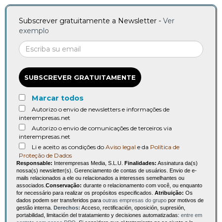
Subscrever gratuitamente a Newsletter -
Ver
exemplo
SUBSCREVER GRATUITAMENTE
Marcar todos
Autorizo o envio de newsletters e informações de
interempresas.net
Autorizo o envio de comunicações de terceiros via
interempresas.net
Li e aceito as condições do
Aviso legal
e da
Política de
Proteção de Dados
Responsable:
Interempresas Media, S.L.U.
Finalidades:
Assinatura da(s)
nossa(s) newsletter(s). Gerenciamento de contas de usuários. Envio de e-
mails relacionados a ele ou relacionados a interesses semelhantes ou
associados.
Conservação:
durante o relacionamento com você, ou enquanto
for necessário para realizar os propósitos especificados.
Atribuição:
Os
dados podem ser transferidos para
outras empresas do grupo
por motivos de
gestão interna.
Derechos:
Acceso, rectificación, oposición, supresión,
portabilidad, limitación del tratatamiento y decisiones automatizadas:
entre em