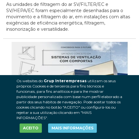
As unidades de filtragem do ar SV/FILTER/EC e
SV/HEPA/EC foram especialmente desenhadas para o
movimento e a filtragem do ar, em instalações com altas
exigências de eficiência energética, filtragem,
insonorização e versatilidade.
Os websites do
Grup Interempresas
utilizam os seus
próprios Cookies e de terceiros para fins técnicos e
funcionais, para fins analíticos e para lhe mostrar
publicidade personalizada com base num perfil elaborado a
partir dos seus hábitos de navegação. Pode aceitar todos os
cookies clicando no botão "ACEITO" ou configurá-los ou
rejeitar a sua utilização clicando em "MAIS
Comportas motorizadas Sodeca
INFORMAÇÕES".
ACEITO
MAIS INFORMAÇÕES
Falamos de um novo conceito de ventilação concebida
para eficiente extração de ar ou fumo, em caso de