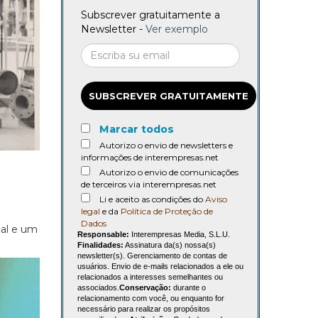
Subscrever gratuitamente a
Newsletter -
Ver exemplo
SUBSCREVER GRATUITAMENTE
Marcar todos
Autorizo o envio de newsletters e
informações de interempresas.net
Autorizo o envio de comunicações
de terceiros via interempresas.net
Li e aceito as condições do
Aviso
legal
e da
Política de Proteção de
Dados
nal e um
Responsable:
Interempresas Media, S.L.U.
Finalidades:
Assinatura da(s) nossa(s)
newsletter(s). Gerenciamento de contas de
usuários. Envio de e-mails relacionados a ele ou
relacionados a interesses semelhantes ou
associados.
Conservação:
durante o
relacionamento com você, ou enquanto for
necessário para realizar os propósitos