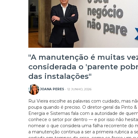
"A manutenção é muitas ve
considerada o 'parente pobr
das instalações"
JOANA PERES
- 12 JUNHO, 2026
Rui Vieira escolhe as palavras com cuidado, mas nã
poupa quando é preciso. O diretor-geral da Pinto &
Energia e Sistemas fala com a autoridade de que
conhece o setor por dentro — e por isso não hesit
nomear o que considera uma falha recorrente do 
a manutenção continua a ser a primeira rubrica a s
cortada em tempos de crise, como se fosse um cu