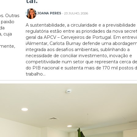
tal."
JOANA PERES
- 23 JULHO, 2026
s. Outras
 paixão
A sustentabilidade, a circularidade e a previsibilidade
 da
regulatória estão entre as prioridades da nova secret
, cuja
geral da APCV – Cervejeiros de Portugal. Em entrevi
iAlimentar, Carlota Burnay defende uma abordage
almente,
integrada aos desafios ambientais, sublinhando a
necessidade de conciliar investimento, inovação e
competitividade num setor que representa cerca de
do PIB nacional e sustenta mais de 170 mil postos 
trabalho...