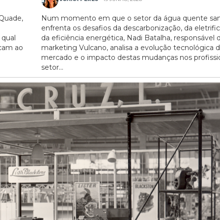
cQuade,
Num momento em que o setor da água quente sani
enfrenta os desafios da descarbonização, da eletrifi
 qual
da eficiência energética, Nadi Batalha, responsável 
ocam ao
marketing Vulcano, analisa a evolução tecnológica 
mercado e o impacto destas mudanças nos profissi
setor...
20/07/2026