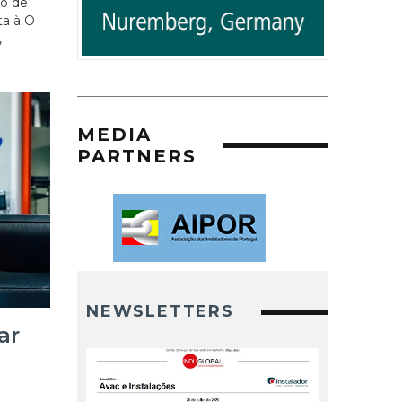
to de
ta à O
,
MEDIA
PARTNERS
NEWSLETTERS
ar