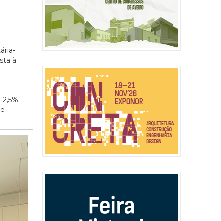
ária-
sta à
m
 2,5%
de