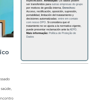
especificados.
Atribuição:
Os dados podem
ser transferidos para
outras empresas do grupo
por motivos de gestão interna.
Derechos:
Acceso, rectificación, oposición, supresión,
portabilidad, limitación del tratatamiento y
decisiones automatizadas:
entre em contato
com nosso DPO
. Si considera que el
tratamiento no se ajusta a la normativa vigente,
puede presentar reclamación ante la
AEPD
.
Mais informação:
Política de Proteção de
Dados
s
ico
assado
 saúde,
encontro