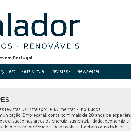
ões em Portugal
ry Best
Feira Virtual
Revistas
Newsletter
RES
as revistas 'O Instalador' e 'iAlimentar' - InduGlobal
unicação Empresarial, conta com mais de 20 anos de experiênc
pecialização nas áreas da energia, sustentabilidade, economia e
o do percurso profissional, desenvolveu também atividade na