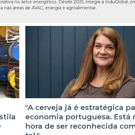
ativa no setor energético. Desde 2025, integra a InduGlobal, o
ta nas áreas de AVAC, energia e agroalimentar.
"A cerveja já é estratégica pa
stila
economia portuguesa. Está 
e
hora de ser reconhecida co