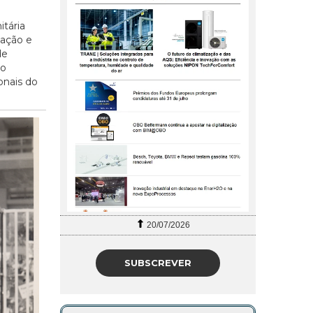
tária
cação e
de
do
onais do
27/07/2026
SUBSCREVER