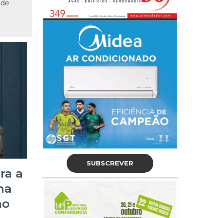
nde
SUBSCREVER
ra a
na
mo