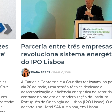
zes
Parceria entre três empresa
e'
revoluciona sistema energét
do IPO Lisboa
JOANA PERES
- 29 MAIO, 2026
o as
A Carrier, a Geoterme e a Grundfos realizaram, no p
 Cruz
dia 26 de maio, uma sessão técnica dedicada à
m
descarbonização e eficiência energética no setor da
a em
centrada no projeto de modernização do Instituto
mercado:
Português de Oncologia de Lisboa (IPO Lisboa). O 
er
decorreu no Hotel SANA Malhoa, em Lisboa.
sto