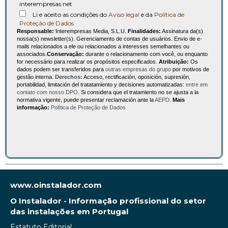
interempresas.net
Li e aceito as condições do
Aviso legal
e da
Política de
Proteção de Dados
Responsable:
Interempresas Media, S.L.U.
Finalidades:
Assinatura da(s)
nossa(s) newsletter(s). Gerenciamento de contas de usuários. Envio de e-
mails relacionados a ele ou relacionados a interesses semelhantes ou
associados.
Conservação:
durante o relacionamento com você, ou enquanto
for necessário para realizar os propósitos especificados.
Atribuição:
Os
dados podem ser transferidos para
outras empresas do grupo
por motivos de
gestão interna.
Derechos:
Acceso, rectificación, oposición, supresión,
portabilidad, limitación del tratatamiento y decisiones automatizadas:
entre em
contato com nosso DPO
. Si considera que el tratamiento no se ajusta a la
normativa vigente, puede presentar reclamación ante la
AEPD
.
Mais
informação:
Política de Proteção de Dados
www.oinstalador.com
O Instalador - Informação profissional do setor
das instalações em Portugal
Estatuto Editorial