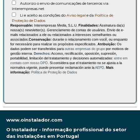
Autorizo o envio de comunicações de terceiros via
interempresas.net
Li e aceito as condições do
Aviso legal
e da
Política de
Proteção de Dados
Responsable:
Interempresas Media, S.L.U.
Finalidades:
Assinatura da(s)
nossa(s) newsletter(s). Gerenciamento de contas de usuários. Envio de e-
mails relacionados a ele ou relacionados a interesses semelhantes ou
associados.
Conservação:
durante o relacionamento com você, ou enquanto
for necessário para realizar os propósitos especificados.
Atribuição:
Os
dados podem ser transferidos para
outras empresas do grupo
por motivos de
gestão interna.
Derechos:
Acceso, rectificación, oposición, supresión,
portabilidad, limitación del tratatamiento y decisiones automatizadas:
entre em
contato com nosso DPO
. Si considera que el tratamiento no se ajusta a la
normativa vigente, puede presentar reclamación ante la
AEPD
.
Mais
informação:
Política de Proteção de Dados
www.oinstalador.com
O Instalador - Informação profissional do setor
das instalações em Portugal