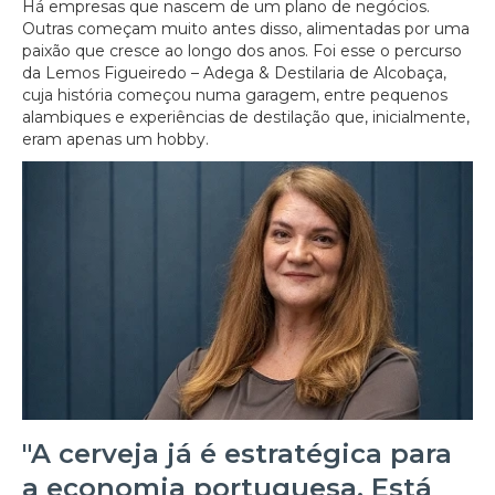
Há empresas que nascem de um plano de negócios.
Outras começam muito antes disso, alimentadas por uma
paixão que cresce ao longo dos anos. Foi esse o percurso
da Lemos Figueiredo – Adega & Destilaria de Alcobaça,
cuja história começou numa garagem, entre pequenos
alambiques e experiências de destilação que, inicialmente,
eram apenas um hobby.
"A cerveja já é estratégica para
a economia portuguesa. Está