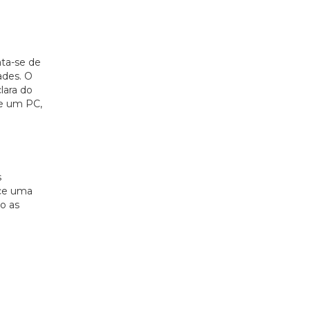
ata-se de
ades. O
lara do
de um PC,
s
ece uma
o as