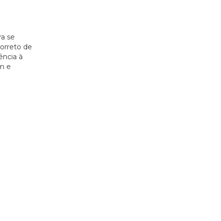
ra se
correto de
ência à
um e