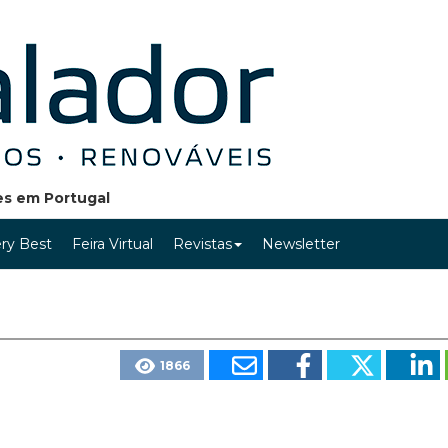
ões em Portugal
ry Best
Feira Virtual
Revistas
Newsletter
1866