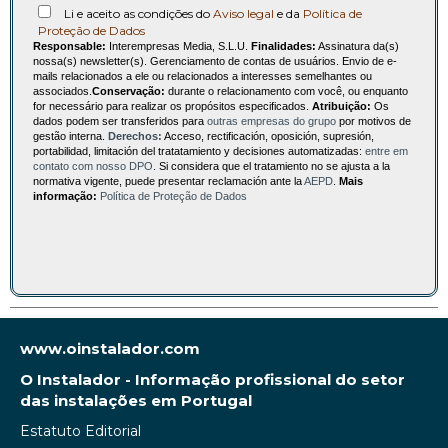
Li e aceito as condições do
Aviso legal
e da
Política de
Proteção de Dados
Responsable:
Interempresas Media, S.L.U.
Finalidades:
Assinatura da(s)
nossa(s) newsletter(s). Gerenciamento de contas de usuários. Envio de e-
mails relacionados a ele ou relacionados a interesses semelhantes ou
associados.
Conservação:
durante o relacionamento com você, ou enquanto
for necessário para realizar os propósitos especificados.
Atribuição:
Os
dados podem ser transferidos para
outras empresas do grupo
por motivos de
gestão interna.
Derechos:
Acceso, rectificación, oposición, supresión,
portabilidad, limitación del tratatamiento y decisiones automatizadas:
entre em
contato com nosso DPO
. Si considera que el tratamiento no se ajusta a la
normativa vigente, puede presentar reclamación ante la
AEPD
.
Mais
informação:
Política de Proteção de Dados
www.oinstalador.com
O Instalador - Informação profissional do setor
das instalações em Portugal
Estatuto Editorial