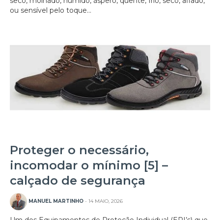
seco, molhado, húmido, áspero, quente, frio, seco, afiado,
ou sensível pelo toque...
Proteger o necessário,
incomodar o mínimo [5] –
calçado de segurança
MANUEL MARTINHO
- 14 MAIO, 2026
Um dos Equipamentos de Proteção Individual (EPI’s) que