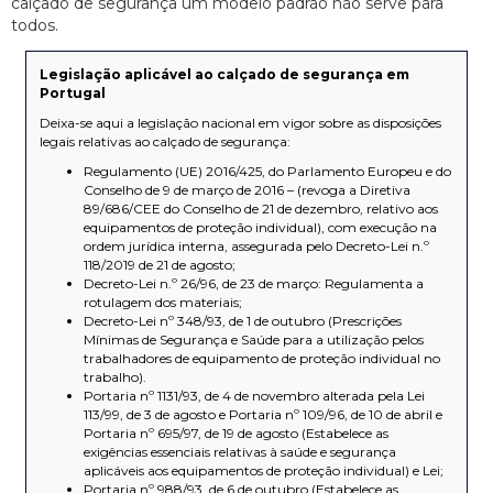
calçado de segurança um modelo padrão não serve para
todos.
Legislação aplicável ao calçado de segurança em
Portugal
Deixa-se aqui a legislação nacional em vigor sobre as disposições
legais relativas ao calçado de segurança:
Regulamento (UE) 2016/425, do Parlamento Europeu e do
Conselho de 9 de março de 2016 – (revoga a Diretiva
89/686/CEE do Conselho de 21 de dezembro, relativo aos
equipamentos de proteção individual), com execução na
ordem jurídica interna, assegurada pelo Decreto-Lei n.º
118/2019 de 21 de agosto;
Decreto-Lei n.º 26/96, de 23 de março: Regulamenta a
rotulagem dos materiais;
Decreto-Lei nº 348/93, de 1 de outubro (Prescrições
Mínimas de Segurança e Saúde para a utilização pelos
trabalhadores de equipamento de proteção individual no
trabalho).
Portaria nº 1131/93, de 4 de novembro alterada pela Lei
113/99, de 3 de agosto e Portaria nº 109/96, de 10 de abril e
Portaria nº 695/97, de 19 de agosto (Estabelece as
exigências essenciais relativas à saúde e segurança
aplicáveis aos equipamentos de proteção individual) e Lei;
Portaria nº 988/93, de 6 de outubro (Estabelece as