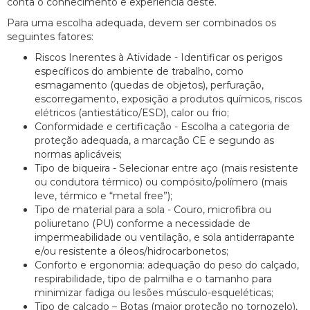
conta o conhecimento e experiência deste.
Para uma escolha adequada, devem ser combinados os
seguintes fatores:
Riscos Inerentes à Atividade - Identificar os perigos
específicos do ambiente de trabalho, como
esmagamento (quedas de objetos), perfuração,
escorregamento, exposição a produtos químicos, riscos
elétricos (antiestático/ESD), calor ou frio;
Conformidade e certificação - Escolha a categoria de
proteção adequada, a marcação CE e segundo as
normas aplicáveis;
Tipo de biqueira - Selecionar entre aço (mais resistente
ou condutora térmico) ou compósito/polímero (mais
leve, térmico e “metal free”);
Tipo de material para a sola - Couro, microfibra ou
poliuretano (PU) conforme a necessidade de
impermeabilidade ou ventilação, e sola antiderrapante
e/ou resistente a óleos/hidrocarbonetos;
Conforto e ergonomia: adequação do peso do calçado,
respirabilidade, tipo de palmilha e o tamanho para
minimizar fadiga ou lesões músculo-esqueléticas;
Tipo de calçado – Botas (maior proteção no tornozelo),