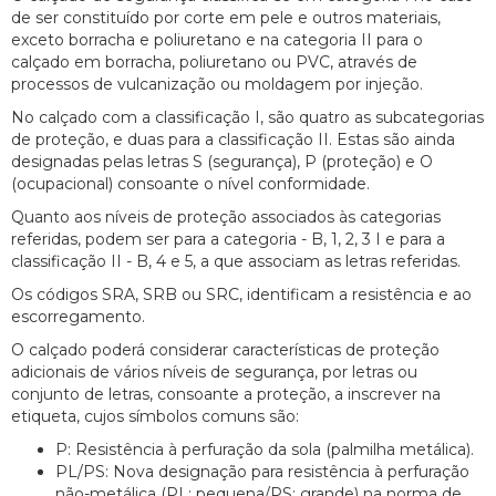
de ser constituído por corte em pele e outros materiais,
exceto borracha e poliuretano e na categoria II para o
calçado em borracha, poliuretano ou PVC, através de
processos de vulcanização ou moldagem por injeção.
No calçado com a classificação I, são quatro as subcategorias
de proteção, e duas para a classificação II. Estas são ainda
designadas pelas letras S (segurança), P (proteção) e O
(ocupacional) consoante o nível conformidade.
Quanto aos níveis de proteção associados às categorias
referidas, podem ser para a categoria - B, 1, 2, 3 I e para a
classificação II - B, 4 e 5, a que associam as letras referidas.
Os códigos SRA, SRB ou SRC, identificam a resistência e ao
escorregamento.
O calçado poderá considerar características de proteção
adicionais de vários níveis de segurança, por letras ou
conjunto de letras, consoante a proteção, a inscrever na
etiqueta, cujos símbolos comuns são:
P: Resistência à perfuração da sola (palmilha metálica).
PL/PS: Nova designação para resistência à perfuração
não-metálica (PL: pequena/PS: grande) na norma de