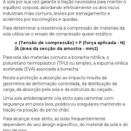
A sola por sua vez garante a tração necessária para manter o
equilíbrio corporal, abordando efetivamente os dois riscos
industriais mais comuns, lesões por esmagamento e
acidentes por escorregões e quedas.
Para determinar a resistência à compressão de materiais da
sola utiliza-se o ensaio de compressão quase estático:
σ (Tensão de compressão) = F (força aplicada - N)
/A (área da secção da amostra - mm2)
Para sola são materiais comuns a borracha nítrílica, o
poliuretano termoplástico (TPU) ou simples, a espuma vinílica
acetinada (EVA) associada à borracha.
Nesta a proteção a absorção ao impacto resulta da
geometria da deformação controlada, da distribuição da
carga, da absorção pela sola e da estrutura do calçado.
Uma sola antiderrapante cria atrito para caminhar com
segurança em pisos lisos, polidos ou irregulares mantendo a
tração na posição do pé no chão.
Para alcançar esse atrito, as solas frequentemente
dependem do seu design específico, do material da sola e do
tipo de piso.