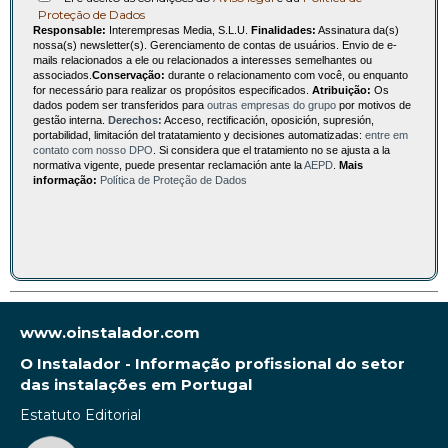
Proteção de Dados
Responsable:
Interempresas Media, S.L.U.
Finalidades:
Assinatura da(s)
nossa(s) newsletter(s). Gerenciamento de contas de usuários. Envio de e-
mails relacionados a ele ou relacionados a interesses semelhantes ou
associados.
Conservação:
durante o relacionamento com você, ou enquanto
for necessário para realizar os propósitos especificados.
Atribuição:
Os
dados podem ser transferidos para
outras empresas do grupo
por motivos de
gestão interna.
Derechos:
Acceso, rectificación, oposición, supresión,
portabilidad, limitación del tratatamiento y decisiones automatizadas:
entre em
contato com nosso DPO
. Si considera que el tratamiento no se ajusta a la
normativa vigente, puede presentar reclamación ante la
AEPD
.
Mais
informação:
Política de Proteção de Dados
www.oinstalador.com
O Instalador - Informação profissional do setor
das instalações em Portugal
Estatuto Editorial