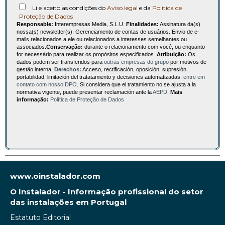
Li e aceito as condições do
Aviso legal
e da
Política de
Proteção de Dados
Responsable:
Interempresas Media, S.L.U.
Finalidades:
Assinatura da(s)
nossa(s) newsletter(s). Gerenciamento de contas de usuários. Envio de e-
mails relacionados a ele ou relacionados a interesses semelhantes ou
associados.
Conservação:
durante o relacionamento com você, ou enquanto
for necessário para realizar os propósitos especificados.
Atribuição:
Os
dados podem ser transferidos para
outras empresas do grupo
por motivos de
gestão interna.
Derechos:
Acceso, rectificación, oposición, supresión,
portabilidad, limitación del tratatamiento y decisiones automatizadas:
entre em
contato com nosso DPO
. Si considera que el tratamiento no se ajusta a la
normativa vigente, puede presentar reclamación ante la
AEPD
.
Mais
informação:
Política de Proteção de Dados
www.oinstalador.com
O Instalador - Informação profissional do setor
das instalações em Portugal
Estatuto Editorial