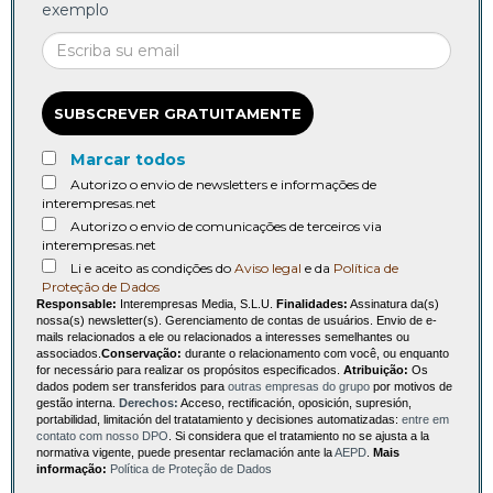
exemplo
SUBSCREVER GRATUITAMENTE
Marcar todos
Autorizo o envio de newsletters e informações de
interempresas.net
Autorizo o envio de comunicações de terceiros via
interempresas.net
Li e aceito as condições do
Aviso legal
e da
Política de
Proteção de Dados
Responsable:
Interempresas Media, S.L.U.
Finalidades:
Assinatura da(s)
nossa(s) newsletter(s). Gerenciamento de contas de usuários. Envio de e-
mails relacionados a ele ou relacionados a interesses semelhantes ou
associados.
Conservação:
durante o relacionamento com você, ou enquanto
for necessário para realizar os propósitos especificados.
Atribuição:
Os
dados podem ser transferidos para
outras empresas do grupo
por motivos de
gestão interna.
Derechos:
Acceso, rectificación, oposición, supresión,
portabilidad, limitación del tratatamiento y decisiones automatizadas:
entre em
contato com nosso DPO
. Si considera que el tratamiento no se ajusta a la
normativa vigente, puede presentar reclamación ante la
AEPD
.
Mais
informação:
Política de Proteção de Dados