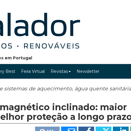
ões em Portugal
ry Best
Feira Virtual
Revistas
Newsletter
 de sistemas de aquecimento, água quente sanitári
 magnético inclinado: maior
melhor proteção a longo praz