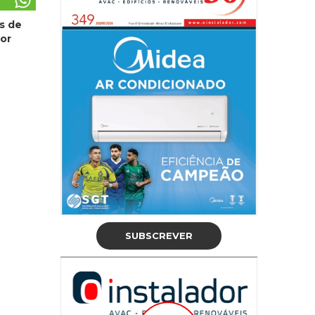
s de
or
SUBSCREVER