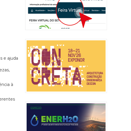
s e ajuda
ezas,
ência à
ferentes
m