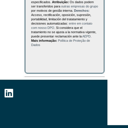
especificados.
Atribuição:
Os dados podem
ser transferidos para
outras empresas do grupo
por motivos de gestão interna.
Derechos:
Acceso, rectificación, oposición, supresión,
portabilidad, limitación del tratatamiento y
decisiones automatizadas:
entre em contato
com nosso DPO
. Si considera que el
tratamiento no se ajusta a la normativa vigente,
puede presentar reclamación ante la
AEPD
.
Mais informação:
Política de Proteção de
Dados