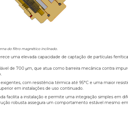
erna do filtro magnético inclinado.
rece uma elevada capacidade de captação de partículas ferrítica
xidável de 700 μm, que atua como barreira mecânica contra impur
.
 exigentes, com resistência térmica até 95°C e uma maior resist
uperior em instalações de uso continuado.
da facilita a instalação e permite uma integração simples em di
nstrução robusta assegura um comportamento estável mesmo e