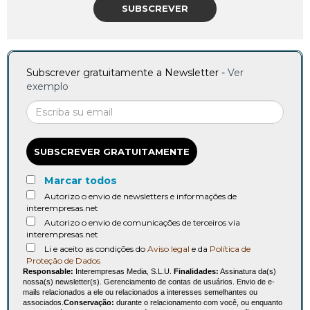
SUBSCREVER
Subscrever gratuitamente a Newsletter -
Ver
exemplo
SUBSCREVER GRATUITAMENTE
Marcar todos
Autorizo o envio de newsletters e informações de
interempresas.net
Autorizo o envio de comunicações de terceiros via
interempresas.net
Li e aceito as condições do
Aviso legal
e da
Política de
Proteção de Dados
Responsable:
Interempresas Media, S.L.U.
Finalidades:
Assinatura da(s)
nossa(s) newsletter(s). Gerenciamento de contas de usuários. Envio de e-
mails relacionados a ele ou relacionados a interesses semelhantes ou
associados.
Conservação:
durante o relacionamento com você, ou enquanto