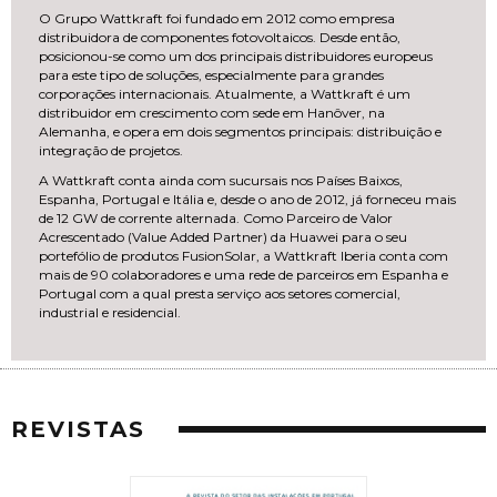
O Grupo Wattkraft foi fundado em 2012 como empresa
distribuidora de componentes fotovoltaicos. Desde então,
posicionou-se como um dos principais distribuidores europeus
para este tipo de soluções, especialmente para grandes
corporações internacionais. Atualmente, a Wattkraft é um
distribuidor em crescimento com sede em Hanôver, na
Alemanha, e opera em dois segmentos principais: distribuição e
integração de projetos.
A Wattkraft conta ainda com sucursais nos Países Baixos,
Espanha, Portugal e Itália e, desde o ano de 2012, já forneceu mais
de 12 GW de corrente alternada. Como Parceiro de Valor
Acrescentado (Value Added Partner) da Huawei para o seu
portefólio de produtos FusionSolar, a Wattkraft Iberia conta com
mais de 90 colaboradores e uma rede de parceiros em Espanha e
Portugal com a qual presta serviço aos setores comercial,
industrial e residencial.
REVISTAS