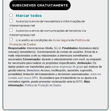
SUBSCREVER GRATUITAMENTE
Marcar todos
Autorizo o envio de newsletters e informações de
interempresas.net
Autorizo o envio de comunicações de terceiros via
interempresas.net
Li e aceito as condições do
Aviso legal
e da
Política de
Proteção de Dados
Responsable:
Interempresas Media, S.L.U.
Finalidades:
Assinatura da(s)
nossa(s) newsletter(s). Gerenciamento de contas de usuários. Envio de e-
mails relacionados a ele ou relacionados a interesses semelhantes ou
associados.
Conservação:
durante o relacionamento com você, ou enquanto
for necessário para realizar os propósitos especificados.
Atribuição:
Os
dados podem ser transferidos para
outras empresas do grupo
por motivos de
gestão interna.
Derechos:
Acceso, rectificación, oposición, supresión,
portabilidad, limitación del tratatamiento y decisiones automatizadas:
entre em
contato com nosso DPO
. Si considera que el tratamiento no se ajusta a la
normativa vigente, puede presentar reclamación ante la
AEPD
.
Mais
informação:
Política de Proteção de Dados