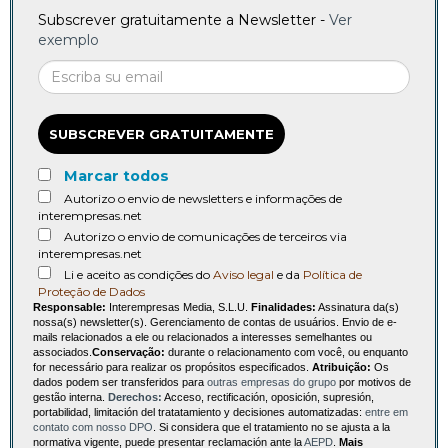
Subscrever gratuitamente a Newsletter -
Ver
exemplo
SUBSCREVER GRATUITAMENTE
Marcar todos
Autorizo o envio de newsletters e informações de
interempresas.net
Autorizo o envio de comunicações de terceiros via
interempresas.net
Li e aceito as condições do
Aviso legal
e da
Política de
Proteção de Dados
Responsable:
Interempresas Media, S.L.U.
Finalidades:
Assinatura da(s)
nossa(s) newsletter(s). Gerenciamento de contas de usuários. Envio de e-
mails relacionados a ele ou relacionados a interesses semelhantes ou
associados.
Conservação:
durante o relacionamento com você, ou enquanto
for necessário para realizar os propósitos especificados.
Atribuição:
Os
dados podem ser transferidos para
outras empresas do grupo
por motivos de
gestão interna.
Derechos:
Acceso, rectificación, oposición, supresión,
portabilidad, limitación del tratatamiento y decisiones automatizadas:
entre em
contato com nosso DPO
. Si considera que el tratamiento no se ajusta a la
normativa vigente, puede presentar reclamación ante la
AEPD
.
Mais