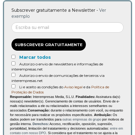
Subscrever gratuitamente a Newsletter -
Ver
exemplo
SUBSCREVER GRATUITAMENTE
Marcar todos
Autorizo o envio de newsletters e informações de
interempresas.net
Autorizo o envio de comunicações de terceiros via
interempresas.net
Li e aceito as condições do
Aviso legal
e da
Política de
Proteção de Dados
Responsable:
Interempresas Media, S.L.U.
Finalidades:
Assinatura da(s)
nossa(s) newsletter(s). Gerenciamento de contas de usuários. Envio de e-
mails relacionados a ele ou relacionados a interesses semelhantes ou
associados.
Conservação:
durante o relacionamento com você, ou enquanto
for necessário para realizar os propósitos especificados.
Atribuição:
Os
dados podem ser transferidos para
outras empresas do grupo
por motivos de
gestão interna.
Derechos:
Acceso, rectificación, oposición, supresión,
portabilidad, limitación del tratatamiento y decisiones automatizadas:
entre em
contato com nosso DPO
. Si considera que el tratamiento no se ajusta a la