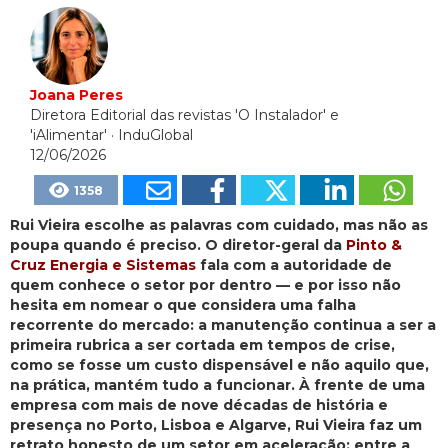
Joana Peres
Diretora Editorial das revistas 'O Instalador' e
'iAlimentar'
· InduGlobal
12/06/2026
1358
Rui Vieira escolhe as palavras com cuidado, mas não as
poupa quando é preciso. O diretor-geral da
Pinto &
Cruz Energia e Sistemas
fala com a autoridade de
quem conhece o setor por dentro — e por isso não
hesita em nomear o que considera uma falha
recorrente do mercado: a manutenção continua a ser a
primeira rubrica a ser cortada em tempos de crise,
como se fosse um custo dispensável e não aquilo que,
na prática, mantém tudo a funcionar. À frente de uma
empresa com mais de nove décadas de história e
presença no Porto, Lisboa e Algarve, Rui Vieira faz um
retrato honesto de um setor em aceleração; entre a