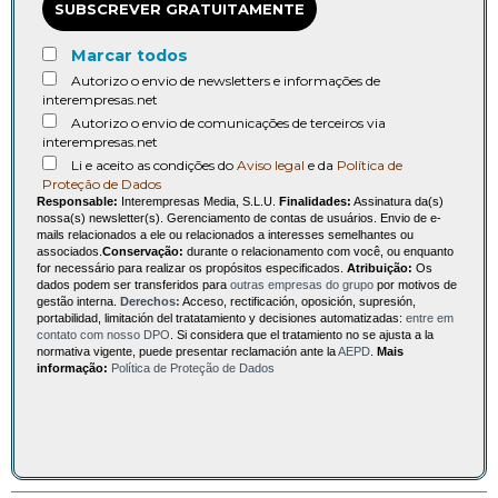
SUBSCREVER GRATUITAMENTE
Marcar todos
Autorizo o envio de newsletters e informações de
interempresas.net
Autorizo o envio de comunicações de terceiros via
interempresas.net
Li e aceito as condições do
Aviso legal
e da
Política de
Proteção de Dados
Responsable:
Interempresas Media, S.L.U.
Finalidades:
Assinatura da(s)
nossa(s) newsletter(s). Gerenciamento de contas de usuários. Envio de e-
mails relacionados a ele ou relacionados a interesses semelhantes ou
associados.
Conservação:
durante o relacionamento com você, ou enquanto
for necessário para realizar os propósitos especificados.
Atribuição:
Os
dados podem ser transferidos para
outras empresas do grupo
por motivos de
gestão interna.
Derechos:
Acceso, rectificación, oposición, supresión,
portabilidad, limitación del tratatamiento y decisiones automatizadas:
entre em
contato com nosso DPO
. Si considera que el tratamiento no se ajusta a la
normativa vigente, puede presentar reclamación ante la
AEPD
.
Mais
informação:
Política de Proteção de Dados