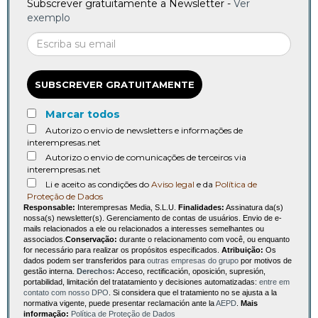
Subscrever gratuitamente a Newsletter -
Ver
exemplo
SUBSCREVER GRATUITAMENTE
Marcar todos
Autorizo o envio de newsletters e informações de
interempresas.net
Autorizo o envio de comunicações de terceiros via
interempresas.net
Li e aceito as condições do
Aviso legal
e da
Política de
Proteção de Dados
Responsable:
Interempresas Media, S.L.U.
Finalidades:
Assinatura da(s)
nossa(s) newsletter(s). Gerenciamento de contas de usuários. Envio de e-
mails relacionados a ele ou relacionados a interesses semelhantes ou
associados.
Conservação:
durante o relacionamento com você, ou enquanto
for necessário para realizar os propósitos especificados.
Atribuição:
Os
dados podem ser transferidos para
outras empresas do grupo
por motivos de
gestão interna.
Derechos:
Acceso, rectificación, oposición, supresión,
portabilidad, limitación del tratatamiento y decisiones automatizadas:
entre em
contato com nosso DPO
. Si considera que el tratamiento no se ajusta a la
normativa vigente, puede presentar reclamación ante la
AEPD
.
Mais
informação:
Política de Proteção de Dados