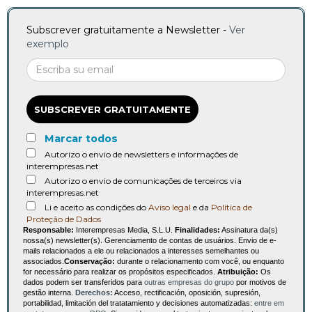
Subscrever gratuitamente a Newsletter -
Ver
exemplo
SUBSCREVER GRATUITAMENTE
Marcar todos
Autorizo o envio de newsletters e informações de
interempresas.net
Autorizo o envio de comunicações de terceiros via
interempresas.net
Li e aceito as condições do
Aviso legal
e da
Política de
Proteção de Dados
Responsable:
Interempresas Media, S.L.U.
Finalidades:
Assinatura da(s)
nossa(s) newsletter(s). Gerenciamento de contas de usuários. Envio de e-
mails relacionados a ele ou relacionados a interesses semelhantes ou
associados.
Conservação:
durante o relacionamento com você, ou enquanto
for necessário para realizar os propósitos especificados.
Atribuição:
Os
dados podem ser transferidos para
outras empresas do grupo
por motivos de
gestão interna.
Derechos:
Acceso, rectificación, oposición, supresión,
portabilidad, limitación del tratatamiento y decisiones automatizadas:
entre em