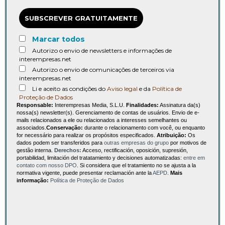
SUBSCREVER GRATUITAMENTE
Marcar todos
Autorizo o envio de newsletters e informações de
interempresas.net
Autorizo o envio de comunicações de terceiros via
interempresas.net
Li e aceito as condições do
Aviso legal
e da
Política de
Proteção de Dados
Responsable:
Interempresas Media, S.L.U.
Finalidades:
Assinatura da(s)
nossa(s) newsletter(s). Gerenciamento de contas de usuários. Envio de e-
mails relacionados a ele ou relacionados a interesses semelhantes ou
associados.
Conservação:
durante o relacionamento com você, ou enquanto
for necessário para realizar os propósitos especificados.
Atribuição:
Os
dados podem ser transferidos para
outras empresas do grupo
por motivos de
gestão interna.
Derechos:
Acceso, rectificación, oposición, supresión,
portabilidad, limitación del tratatamiento y decisiones automatizadas:
entre em
contato com nosso DPO
. Si considera que el tratamiento no se ajusta a la
normativa vigente, puede presentar reclamación ante la
AEPD
.
Mais
informação:
Política de Proteção de Dados