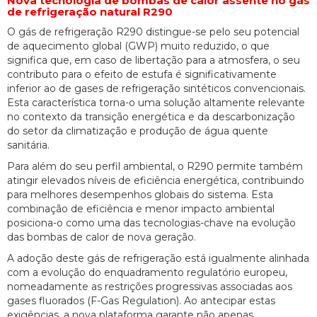
Nova tecnologia de bombas de calor assente no gás
de refrigeração natural R290
O gás de refrigeração R290 distingue-se pelo seu potencial
de aquecimento global (GWP) muito reduzido, o que
significa que, em caso de libertação para a atmosfera, o seu
contributo para o efeito de estufa é significativamente
inferior ao de gases de refrigeração sintéticos convencionais.
Esta característica torna-o uma solução altamente relevante
no contexto da transição energética e da descarbonização
do setor da climatização e produção de água quente
sanitária.
Para além do seu perfil ambiental, o R290 permite também
atingir elevados níveis de eficiência energética, contribuindo
para melhores desempenhos globais do sistema. Esta
combinação de eficiência e menor impacto ambiental
posiciona-o como uma das tecnologias-chave na evolução
das bombas de calor de nova geração.
A adoção deste gás de refrigeração está igualmente alinhada
com a evolução do enquadramento regulatório europeu,
nomeadamente as restrições progressivas associadas aos
gases fluorados (F-Gas Regulation). Ao antecipar estas
exigências, a nova plataforma garante não apenas