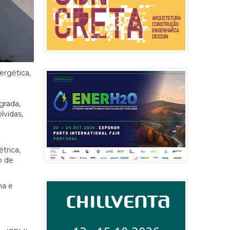
ergética,
grada,
lvidas,
trica,
o de
na e