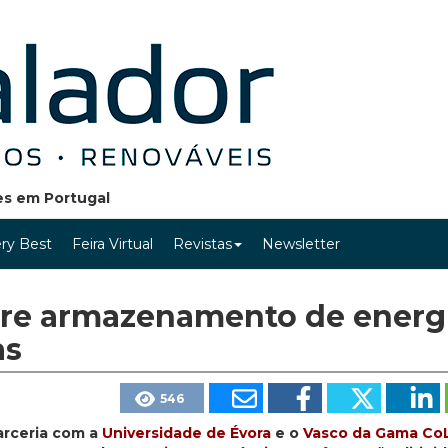
ões em Portugal
ry Best
Feira Virtual
Revistas
Newsletter
bre armazenamento de energ
as
546
arceria com a
Universidade de Évora
e o
Vasco da Gama Co