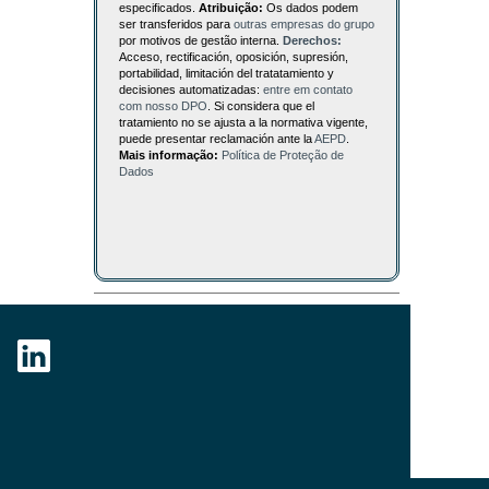
especificados.
Atribuição:
Os dados podem
ser transferidos para
outras empresas do grupo
por motivos de gestão interna.
Derechos:
Acceso, rectificación, oposición, supresión,
portabilidad, limitación del tratatamiento y
decisiones automatizadas:
entre em contato
com nosso DPO
. Si considera que el
tratamiento no se ajusta a la normativa vigente,
puede presentar reclamación ante la
AEPD
.
Mais informação:
Política de Proteção de
Dados