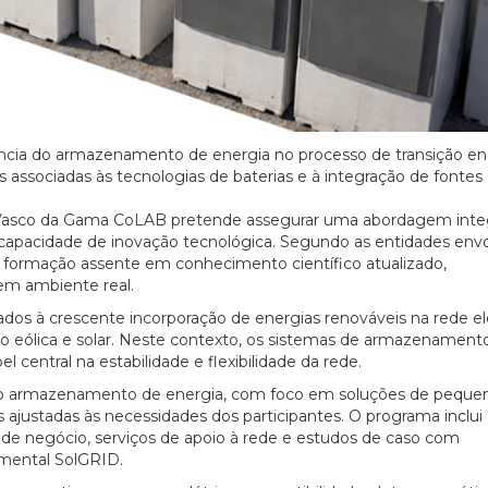
ância do armazenamento de energia no processo de transição en
associadas às tecnologias de baterias e à integração de fontes
 o Vasco da Gama CoLAB pretende assegurar uma abordagem inte
 capacidade de inovação tecnológica. Segundo as entidades envo
 formação assente em conhecimento científico atualizado,
em ambiente real.
ados à crescente incorporação de energias renováveis na rede elé
o eólica e solar. Neste contexto, os sistemas de armazenament
entral na estabilidade e flexibilidade da rede.
ao armazenamento de energia, com foco em soluções de peque
 ajustadas às necessidades dos participantes. O programa inclui
e negócio, serviços de apoio à rede e estudos de caso com
imental SolGRID.