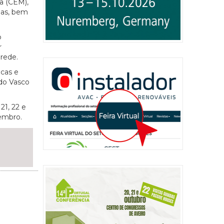
a (CEM),
rias, bem
o
r
 rede.
icas e
 do Vasco
21, 22 e
embro.