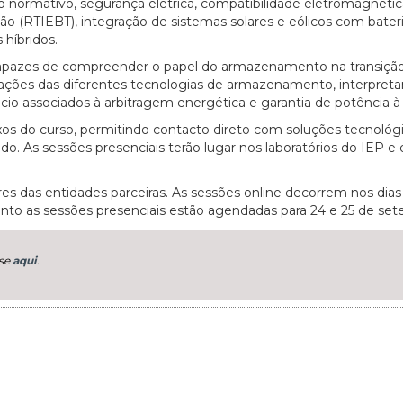
normativo, segurança elétrica, compatibilidade eletromagnétic
nsão (RTIEBT), integração de sistemas solares e eólicos com bate
híbridos.
r capazes de compreender o papel do armazenamento na transiçã
imitações das diferentes tecnologias de armazenamento, interpreta
io associados à arbitragem energética e garantia de potência à
xos do curso, permitindo contacto direto com soluções tecnológ
o. As sessões presenciais terão lugar nos laboratórios do IEP e
s das entidades parceiras. As sessões online decorrem nos dias 
nto as sessões presenciais estão agendadas para 24 e 25 de set
-se
aqui
.