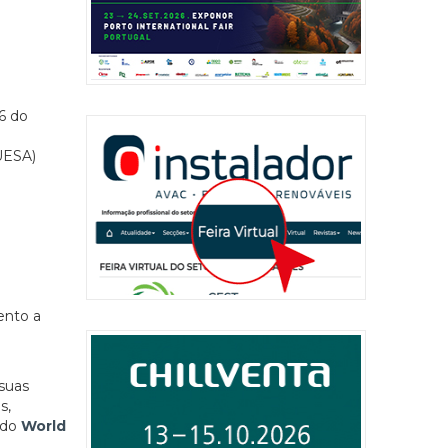
6 do
UESA)
ento a
 suas
s,
 do
World