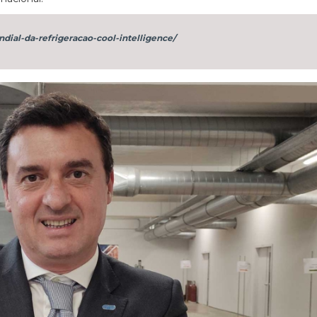
ndial-da-refrigeracao-cool-intelligence/