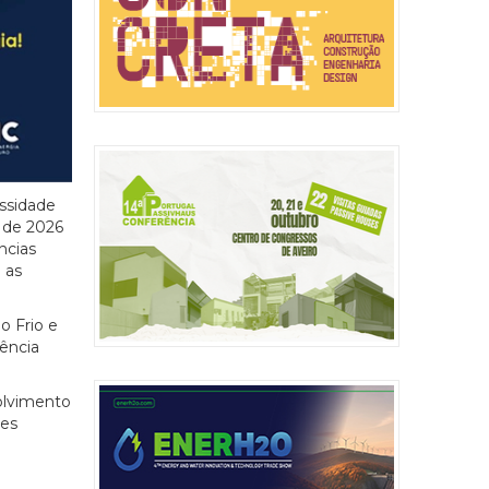
essidade
o de 2026
ncias
 as
o Frio e
ência
olvimento
ões