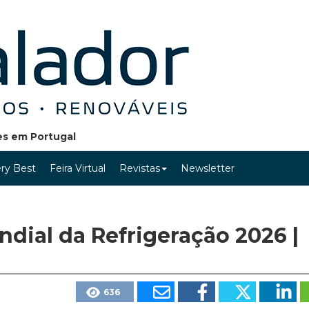
ões em Portugal
ry Best
Feira Virtual
Revistas
Newsletter
dial da Refrigeração 2026 |
636