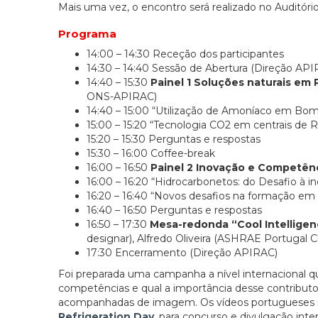
Mais uma vez, o encontro será realizado no Auditór
Programa
14:00 – 14:30 Receção dos participantes
14:30 – 14:40 Sessão de Abertura (Direção AP
14:40 – 15:30
Painel 1 Soluções naturais em 
ONS-APIRAC)
14:40 – 15:00 “Utilização de Amoníaco em Bom
15:00 – 15:20 “Tecnologia CO2 em centrais de R
15:20 – 15:30 Perguntas e respostas
15:30 – 16:00 Coffee-break
16:00 – 16:50
Painel 2 Inovação e Competênc
16:00 – 16:20 “Hidrocarbonetos: do Desafio 
16:20 – 16:40 “Novos desafios na formação e
16:40 – 16:50 Perguntas e respostas
16:50 – 17:30
Mesa-redonda “Cool Intellige
designar), Alfredo Oliveira (ASHRAE Portugal 
17:30 Encerramento (Direção APIRAC)
Foi preparada uma campanha a nível internacional qu
competências e qual a importância desse contributo
acompanhadas de imagem. Os vídeos portugueses r
Refrigeration Day
, para concurso e divulgação inter