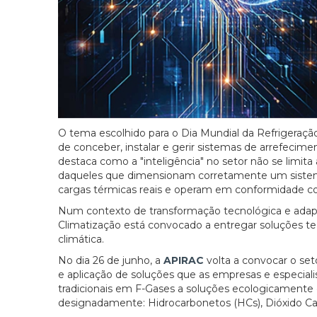
O tema escolhido para o Dia Mundial da Refrigeração
de conceber, instalar e gerir sistemas de arrefeci
destaca como a "inteligência" no setor não se limit
daqueles que dimensionam corretamente um sistema,
cargas térmicas reais e operam em conformidade c
Num contexto de transformação tecnológica e adapt
Climatização está convocado a entregar soluções 
climática.
No dia 26 de junho, a
APIRAC
volta a convocar o se
e aplicação de soluções que as empresas e especiali
tradicionais em F-Gases a soluções ecologicamente ev
designadamente: Hidrocarbonetos (HCs), Dióxido C