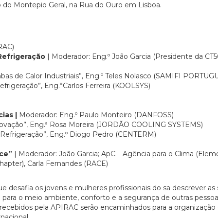
io do Montepio Geral, na Rua do Ouro em Lisboa.
IRAC)
Refrigeração
| Moderador: Eng.º João Garcia (Presidente da CT5
bas de Calor Industriais”, Eng.º Teles Nolasco (SAMIFI PORTUG
efrigeração”, Eng.°Carlos Ferreira (KOOLSYS)
ias |
Moderador: Eng.º Paulo Monteiro (DANFOSS)
à inovação”, Eng.ª Rosa Moreira (JORDÃO COOLING SYSTEMS)
m Refrigeração”, Eng.º Diogo Pedro (CENTERM)
nce”
| Moderador: João Garcia; ApC – Agência para o Clima (Elem
Chapter), Carla Fernandes (RACE)
e desafia os jovens e mulheres profissionais do sa descrever as
 para o meio ambiente, conforto e a segurança de outras pessoa
ecebidos pela APIRAC serão encaminhados para a organização
nacional.