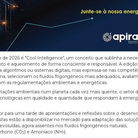
 de 2026 é "Cool Intelligence", um conceito que sublinha a nec
mento e aquecimento de forma consciente e responsável. A ediçã
a a algoritmos ou sistemas digitais, mas expressa-se nas competê
 selecionam os fluidos frigorigéneos mais adequados, avaliam
om as regulamentações ambientais e energéticas.
ações ambientais num planeta cada vez mais quente, o setor d
tecnológicas em qualidade e quantidade que respondam à emerg
tor para uma tarde de apresentações e reflexões sobre o desenv
stas estão a disponibilizar no mercado para adaptação das soluç
oluídas, agora assentes nos fluidos frigorigéneos naturais,
arbono (CO
) e Amoníaco (NH
).
3
2