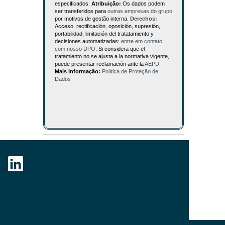
especificados.
Atribuição:
Os dados podem
ser transferidos para
outras empresas do grupo
por motivos de gestão interna.
Derechos:
Acceso, rectificación, oposición, supresión,
portabilidad, limitación del tratatamiento y
decisiones automatizadas:
entre em contato
com nosso DPO
. Si considera que el
tratamiento no se ajusta a la normativa vigente,
puede presentar reclamación ante la
AEPD
.
Mais informação:
Política de Proteção de
Dados