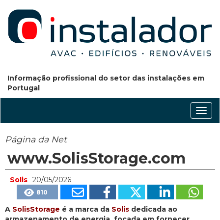
Informação profissional do setor das instalações em
Portugal
Conm
nave
Página da Net
www.SolisStorage.com
Solis
20/05/2026
810
A
SolisStorage
é a marca da
Solis
dedicada ao
armazenamento de energia, focada em fornecer