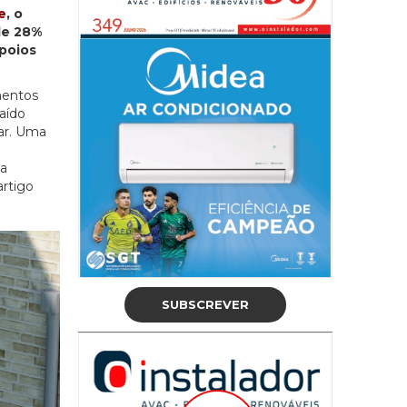
e
, o
de 28%
apoios
mentos
aído
lar. Uma
ja
artigo
SUBSCREVER