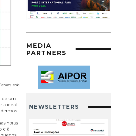
MEDIA
PARTNERS
erlim, sob
 à de um
 a ideal
NEWSLETTERS
podermos
nas horas
o e à
pequenos