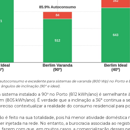
utoconsumo e excedente para sistemas de varanda (800 Wp) no Porto e B
 ângulos de inclinação (90° e ideal).
um sistema instalado a 90º no Porto (812 kWh/ano) é semelhante
im (805 kWh/ano). É verdade que a inclinação a 36° continua a ser
reciso contextualizar a realidade do consumo residencial para 
o é feito na sua totalidade, pois há menor atividade doméstica 
r injetada na rede. No entanto, a burocracia associada ao regist
 fazem com que, em muitos casos, a comercialização desses 