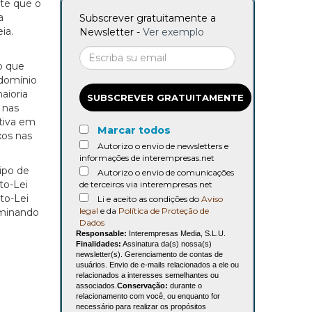
ite que o
a
Subscrever gratuitamente a
ia.
Newsletter -
Ver exemplo
 o que
ndomínio
aioria
SUBSCREVER GRATUITAMENTE
 nas
tiva em
Marcar todos
xos nas
Autorizo o envio de newsletters e
informações de interempresas.net
ipo de
Autorizo o envio de comunicações
to-Lei
de terceiros via interempresas.net
to-Lei
Li e aceito as condições do
Aviso
legal
e da
Política de Proteção de
liminando
Dados
Responsable:
Interempresas Media, S.L.U.
Finalidades:
Assinatura da(s) nossa(s)
newsletter(s). Gerenciamento de contas de
usuários. Envio de e-mails relacionados a ele ou
relacionados a interesses semelhantes ou
associados.
Conservação:
durante o
relacionamento com você, ou enquanto for
necessário para realizar os propósitos