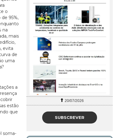
ara
te o
o de 95%,
 enquanto
% na
ada, mais
difício,
, evita
 curva de
são uma
a?
ntações a
presença
cobrir
20/07/2026
sas estão
tindo que
SUBSCREVER
el soma-