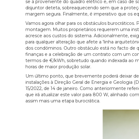
se à proveniente do quadro elétrico e, em caso de s
disjuntor deteta, sobreaquecendo sem que a proteç
margem segura. Finalmente, é imperativo que os equ
Vamos agora olhar para os obstáculos burocráticos. Pa
montagem. Muitos proprietários requerem uma instalaç
acresce aos custos do sistema. Adicionalmente, exi
para qualquer alteração que afete a 'linha arquitetón
dos condóminos. Outro obstáculo está no facto de q
finanças e a celebração de um contrato com um co
termos de €/kWh, sobretudo quando indexada ao me
horas de maior produção solar.
Um último ponto, que brevemente poderá deixar de 
instalações à Direção Geral de Energia e Geologia 
15/2022, de 14 de janeiro. Como anteriormente refe
que irá atualizar este valor para 800 W, alinhado co
assim mais uma etapa burocrática.