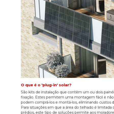
O que é o 'plug-in' solar?
São kits de instalação que contêm um ou dois painéi
fixação. Estes permitem uma montagem fácil e não 
podem comprá-los e montá-los, eliminando custos de
Para situações em que a área do telhado é limitada
prédios, este tipo de soluções permite aos morado