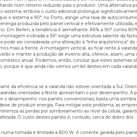
tando num retorno reduzido para o produtor. Uma alternativa p
o sistema, embora o custo adicional prolongue significativamen
a que o sistema a 90°, no Porto, atinge uma taxa de autoconsum
 energia produzida pelo painel vertical é efetivamente utilizada,
no. Em Berlim, a tendência é semelhante: 86% a 90° contra 80
 montagem inclinada a 36° exige uma estrutura saliente da fach
 pode ser considerada uma alteração à “linha arquitetónica” do e
os mais à frente. A montagem vertical, ao ficar rente à varanda
e verão e manter a produção de inverno alta, oferece, assim, uma
oméstico anual. Podemos, então, concluir que estes sistemas 
nto, porque é que ainda não vemos um kit destes em cada varand
arte da eficiência se a varanda não estiver orientada a Sul. Orie
varandas orientadas a Norte apresentam o pior desempenho. A 
o desempenho: nos painéis convencionais, basta uma sombra 
20/07/2026
27/07/2026
eixe de produzir energia. Para mitigar este problema, as empre
e minimiza as perdas por sombreamento ao nível da célula, garan
afetada. O custo destes painéis é, contudo, cerca do dobro dos
s numa tomada é limitada a 800 W. A corrente gerada pelo pain