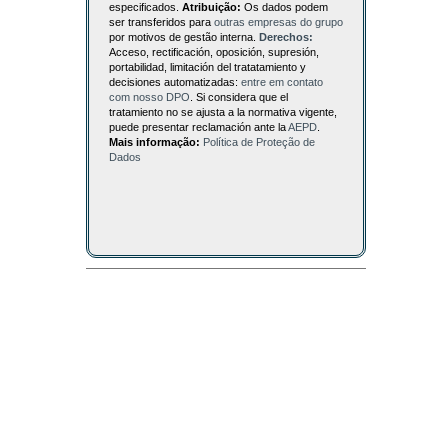
especificados.
Atribuição:
Os dados podem
ser transferidos para
outras empresas do grupo
por motivos de gestão interna.
Derechos:
Acceso, rectificación, oposición, supresión,
portabilidad, limitación del tratatamiento y
decisiones automatizadas:
entre em contato
com nosso DPO
. Si considera que el
tratamiento no se ajusta a la normativa vigente,
puede presentar reclamación ante la
AEPD
.
Mais informação:
Política de Proteção de
Dados