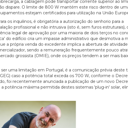
obrecarga, a cablagem pode transportar corrente superior ao lim
ão dispare. O limite de 800 W mantém este risco dentro de um
ipamentos estejam certificados para utilização na União Europe
ra os inquilinos, é obrigatória a autorização do senhorio para a
ão profissional e não intrusiva (isto é, sem furos estruturais),
gência legal de aprovação por uma maioria de dois terços no co
ica' do edifício cria um impasse administrativo que desmotiva a m
ue a própria venda do excedente implica a abertura de atividade
mercializador, sendo a remuneração frequentemente pouco atra
rcado grossista (OMIE), onde os preços tendem a ser mais bai
ser uma limitação em Portugal, é a comunicação prévia deste t
(DGEG) caso a potência total exceda os 700 W, conforme o Decre
rido, foi recentemente anunciada a publicação de um novo Decre
m a potência máxima permitida destes sistemas 'plug-in' solar, e