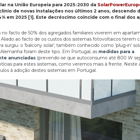
lar na União Europeia para 2025-2030 da
SolarPowerEurop
clínio de novas instalações nos últimos 2 anos, descendo 
4% em 2025 [1]. Este decréscimo coincide com o final dos 
á no facto de 50% dos agregados familiares viverem em aparta
 Aliado ao facto de os custos dos sistemas fotovoltaicos terem c
a surgiu: o 'balcony solar', também conhecido como 'plug-in' so
a Alemanha foram deste tipo. Em Portugal, as
medidas para a
nte anunciadas
(prevendo-se que autoconsumo até 800 W se
tícias para estes sistemas, como veremos mais à frente. Neste 
ulos à adoção destes sistemas em Portugal.