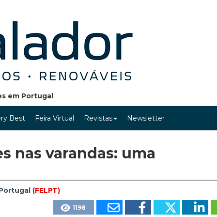
ões em Portugal
ry Best
Feira Virtual
Revistas
Newsletter
res nas varandas: uma
Portugal
(FELPT)
1198