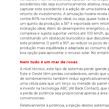
excedentes não seja economicamente atrativa, resul
capturar este excedente é a adição de uma bateria a
retorno do investimento. A simulação horária revel
contra 80% na inclinação ideal; ou seja, quase toda a
um quinto da produção a 36° é exportada sem retor
inclinação ideal. Além do desempenho energético, a
complexa e sujeita suportar ventos até 100 km/h, que
constituindo um obstáculo burocrático que discutirem
este problema. O perfil a 90°, ao reduzir os picos d
produção mais equilibrada e adaptada ao consumo d
boa opção para aproveitar o recurso solar. No enta
Nem tudo é um mar de rosas
A nível técnico, este tipo de sistemas perde grande p
Este e Oeste têm perdas consideráveis, sendo que 
de sombreamento também reduz significativamente 
uma célula para que um terço ou metade do painel d
a investir na tecnologia ABC (All Back Contact), qu
a perda de potência seja proporcional apenas à área 
convencionais.
Relativamente à potência, a injeção destes sistema