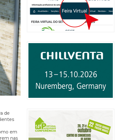
ra de
lientes
 como em
arem nas