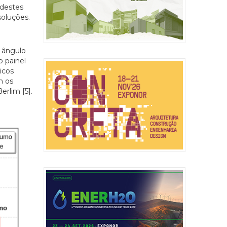
 destes
soluções.
o ângulo
o painel
icos
m os
erlim [5].