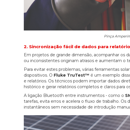
Pinça Amperimé
2. Sincronização fácil de dados para relatóri
Em projetos de grande dimensão, acompanhar os dados
ou inconsistentes originam atrasos e aumentam o
Para evitar estes problemas, várias ferramentas sola
dispositivos. O
Fluke TruTest™
é um exemplo disso:
e relatórios. Os técnicos podem importar dados d
histórico e gerar relatórios completos e claros para os
A ligação Bluetooth entre instrumentos - como o
S
tarefas, evita erros e acelera o fluxo de trabalho. O
instantâneos sem necessidade de introdução manual