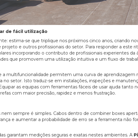
 de fácil utilização
te: estima-se que triplique nos próximos cinco anos, criando no
e projeto e outros profissionais do setor. Para responder a este r
ares incorporando o contributo de profissionais experientes da á
ades que promovem uma utilização intuitiva e um fluxo de traba
os e a multifuncionalidade permitem uma curva de aprendizagem 
ira no setor. Isto traduz-se em instalações, inspeções e manuten
Equipar as equipas com ferramentas fáceis de usar ajuda tanto 
arefas com maior precisão, rapidez e menos frustração.
 nem sempre é simples. Cabos dentro de combiner boxes apert
ança e aumentar a probabilidade de erro se a ferramenta não fo
adas garantam medições seguras e exatas nestes ambientes. A
P