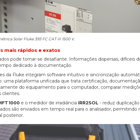
trica Solar Fluke 393 FC CAT III 1500 V.
os mais rápidos e exatos
 pode tornar-se desafiante. Informações dispersas, difíceis de
 tempo dedicado à documentação.
res da Fluke integram software intuitivo e sincronização automát
 uma plataforma unificada que trata certificação, documentação
iretamente do equipamento para o computador, comparar mediç
 clientes.
MFT1000
e o medidor de irradiância
IRR2SOL
- reduz duplicação
s dados são enviados em tempo real para o analisador, permitindo 
 posterior.