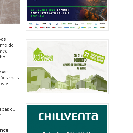
vas
itmo de
rea,
lho
mais
ções mais
novos
adas ou
r
inça