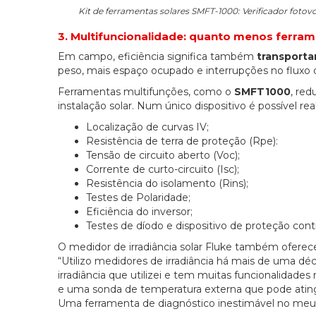
Kit de ferramentas solares SMFT-1000: Verificador fotov
3. Multifuncionalidade: quanto menos ferra
Em campo, eficiência significa também
transport
peso, mais espaço ocupado e interrupções no fluxo d
Ferramentas multifunções, como o
SMFT1000
, re
instalação solar. Num único dispositivo é possível real
Localização de curvas IV;
Resistência de terra de proteção (Rpe):
Tensão de circuito aberto (Voc);
Corrente de curto-circuito (Isc);
Resistência do isolamento (Rins);
Testes de Polaridade;
Eficiência do inversor;
Testes de díodo e dispositivo de proteção cont
O medidor de irradiância solar Fluke também oferec
“Utilizo medidores de irradiância há mais de uma d
irradiância que utilizei e tem muitas funcionalida
e uma sonda de temperatura externa que pode atingir
Uma ferramenta de diagnóstico inestimável no meu k