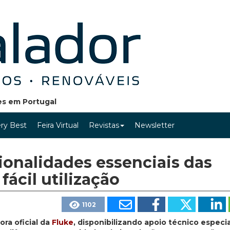
ões em Portugal
ry Best
Feira Virtual
Revistas
Newsletter
ionalidades essenciais das
fácil utilização
1102
ora oficial da
Fluke
, disponibilizando apoio técnico especi