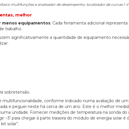
oltaico multifunções e analisador de desempenho, localizador de curvas I-V
mentas, melhor
ar menos equipamentos
. Cada ferramenta adicional representa
e trabalho.
duzem significativamente a quantidade de equipamento necessá
izar:
ra sobretensão.
e multifuncionalidade, conforme indicado numa avaliação de um 
écada e peguei neste há cerca de um ano. Este é o melhor medid
des numa unidade. Fornecer medições de temperatura na sonda do
 ~3′ para chegar à parte traseira do módulo de energia solar é 
it solar”.