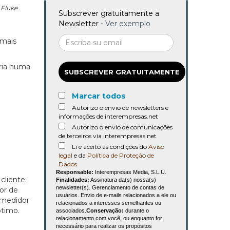
 Fluke.
Subscrever gratuitamente a
Newsletter -
Ver exemplo
 mais
ria numa
SUBSCREVER GRATUITAMENTE
Marcar todos
Autorizo o envio de newsletters e
informações de interempresas.net
Autorizo o envio de comunicações
de terceiros via interempresas.net
Li e aceito as condições do
Aviso
legal
e da
Política de Proteção de
Dados
Responsable:
Interempresas Media, S.L.U.
cliente:
Finalidades:
Assinatura da(s) nossa(s)
newsletter(s). Gerenciamento de contas de
or de
usuários. Envio de e-mails relacionados a ele ou
 medidor
relacionados a interesses semelhantes ou
ótimo.
associados.
Conservação:
durante o
relacionamento com você, ou enquanto for
necessário para realizar os propósitos