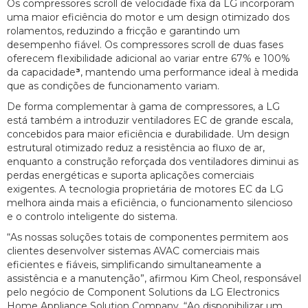
Os compressores scroll de velocidade fixa da LG incorporam
uma maior eficiência do motor e um design otimizado dos
rolamentos, reduzindo a fricção e garantindo um
desempenho fiável. Os compressores scroll de duas fases
oferecem flexibilidade adicional ao variar entre 67% e 100%
da capacidade
³
, mantendo uma performance ideal à medida
que as condições de funcionamento variam.
De forma complementar à gama de compressores, a LG
está também a introduzir ventiladores EC de grande escala,
concebidos para maior eficiência e durabilidade. Um design
estrutural otimizado reduz a resistência ao fluxo de ar,
enquanto a construção reforçada dos ventiladores diminui as
perdas energéticas e suporta aplicações comerciais
exigentes. A tecnologia proprietária de motores EC da LG
melhora ainda mais a eficiência, o funcionamento silencioso
e o controlo inteligente do sistema.
“As nossas soluções totais de componentes permitem aos
clientes desenvolver sistemas AVAC comerciais mais
eficientes e fiáveis, simplificando simultaneamente a
assistência e a manutenção”, afirmou Kim Cheol, responsável
pelo negócio de Component Solutions da LG Electronics
Home Appliance Solution Company. “Ao disponibilizar um