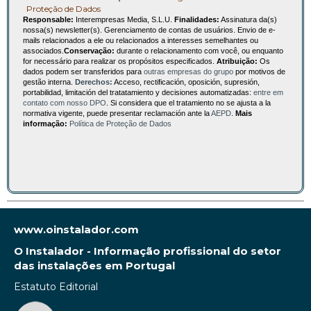
Proteção de Dados
Responsable:
Interempresas Media, S.L.U.
Finalidades:
Assinatura da(s)
nossa(s) newsletter(s). Gerenciamento de contas de usuários. Envio de e-
mails relacionados a ele ou relacionados a interesses semelhantes ou
associados.
Conservação:
durante o relacionamento com você, ou enquanto
for necessário para realizar os propósitos especificados.
Atribuição:
Os
dados podem ser transferidos para
outras empresas do grupo
por motivos de
gestão interna.
Derechos:
Acceso, rectificación, oposición, supresión,
portabilidad, limitación del tratatamiento y decisiones automatizadas:
entre em
contato com nosso DPO
. Si considera que el tratamiento no se ajusta a la
normativa vigente, puede presentar reclamación ante la
AEPD
.
Mais
informação:
Política de Proteção de Dados
www.oinstalador.com
O Instalador - Informação profissional do setor
das instalações em Portugal
Estatuto Editorial