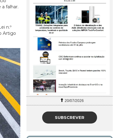
cio
a falhar.
ei n.º
o Artigo
20/07/2026
SUBSCREVER