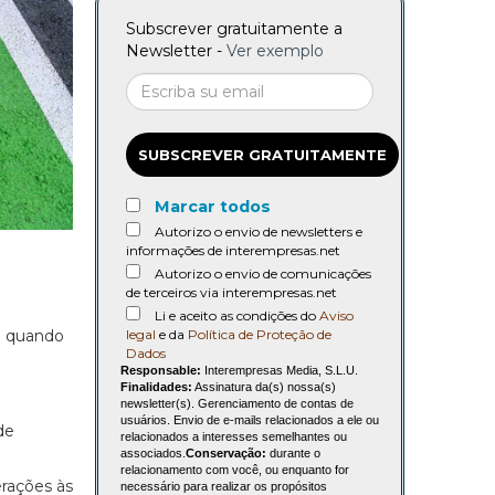
Subscrever gratuitamente a
Newsletter -
Ver exemplo
SUBSCREVER GRATUITAMENTE
Marcar todos
Autorizo o envio de newsletters e
informações de interempresas.net
Autorizo o envio de comunicações
de terceiros via interempresas.net
Li e aceito as condições do
Aviso
legal
e da
Política de Proteção de
ia quando
Dados
Responsable:
Interempresas Media, S.L.U.
Finalidades:
Assinatura da(s) nossa(s)
newsletter(s). Gerenciamento de contas de
usuários. Envio de e-mails relacionados a ele ou
de
relacionados a interesses semelhantes ou
associados.
Conservação:
durante o
relacionamento com você, ou enquanto for
erações às
necessário para realizar os propósitos