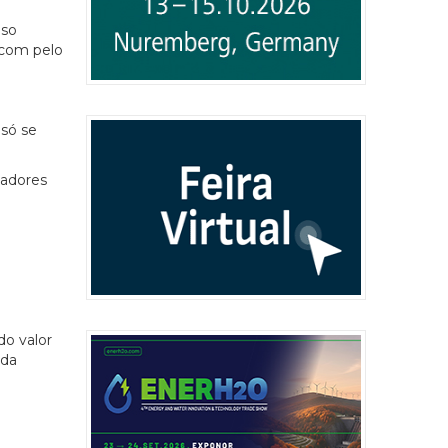
uso
 com pelo
 só se
zadores
do valor
ada