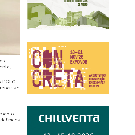
res
mento,
co DGEG
renciais e
gamento
 definidos