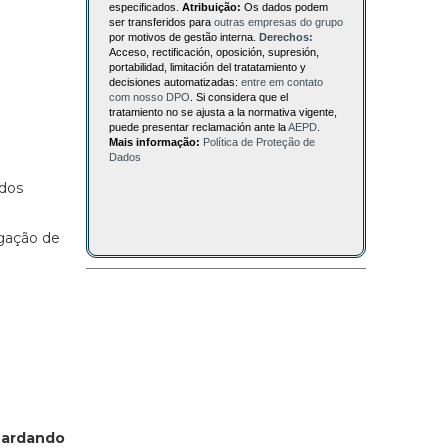
especificados.
Atribuição:
Os dados podem
ser transferidos para
outras empresas do grupo
por motivos de gestão interna.
Derechos:
Acceso, rectificación, oposición, supresión,
portabilidad, limitación del tratatamiento y
decisiones automatizadas:
entre em contato
com nosso DPO
. Si considera que el
tratamiento no se ajusta a la normativa vigente,
puede presentar reclamación ante la
AEPD
.
Mais informação:
Política de Proteção de
Dados
ados
igação de
a
m
guardando