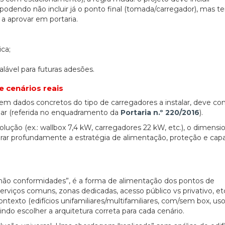
 podendo não incluir já o ponto final (tomada/carregador), mas t
 a aprovar em portaria.
ica;
lável para futuras adesões.
 cenários reais
m dados concretos do tipo de carregadores a instalar, deve con
gar (referida no enquadramento da
Portaria n.º 220/2016
).
ução (ex.: wallbox 7,4 kW, carregadores 22 kW, etc.), o dimen
terar profundamente a estratégia de alimentação, proteção e cap
não conformidades”, é a forma de alimentação dos pontos de
rviços comuns, zonas dedicadas, acesso público vs privativo, etc
exto (edifícios unifamiliares/multifamiliares, com/sem box, us
tindo escolher a arquitetura correta para cada cenário.