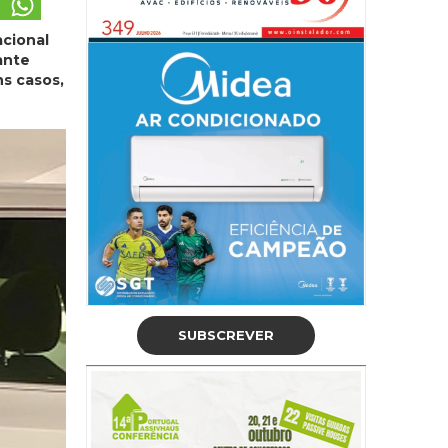
acional
ante
ns casos,
SUBSCREVER