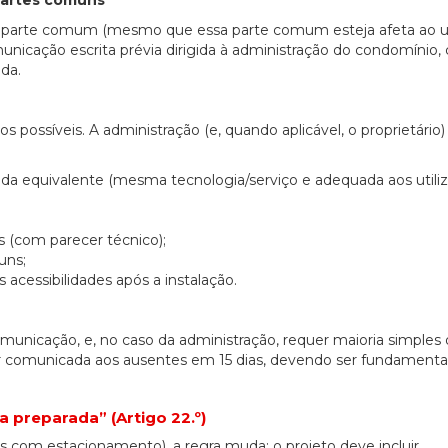
or parte comum (mesmo que essa parte comum esteja afeta ao 
unicação escrita prévia dirigida à administração do condomínio,
da.
os possíveis. A administração (e, quando aplicável, o proprietário)
ada equivalente (mesma tecnologia/serviço e adequada aos utili
 (com parecer técnico);
uns;
cessibilidades após a instalação.
unicação, e, no caso da administração, requer maioria simples 
 ser comunicada aos ausentes em 15 dias, devendo ser fundament
a preparada” (Artigo 22.º)
as com estacionamento), a regra muda: o projeto deve incluir