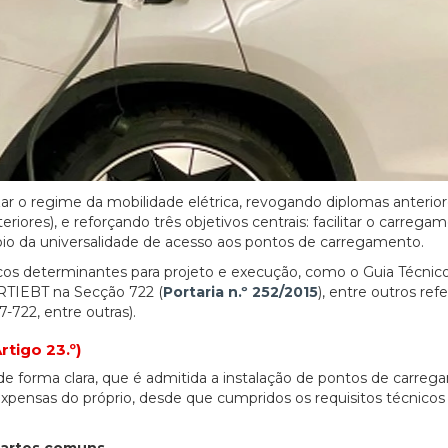
izar o regime da mobilidade elétrica, revogando diplomas anterio
riores), e reforçando três objetivos centrais: facilitar o carrega
cípio da universalidade de acesso aos pontos de carregamento.
cos determinantes para projeto e execução, como o Guia Técni
s RTIEBT na Secção 722 (
Portaria n.º 252/2015
), entre outros refe
722, entre outras).
rtigo 23.º)
 de forma clara, que é admitida a instalação de pontos de carre
expensas do próprio, desde que cumpridos os requisitos técnicos
partes comuns