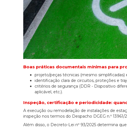
Boas práticas documentais mínimas para pr
projeto/peças técnicas (mesmo simplificadas) 
identificação clara de circuitos, proteções e traj
critérios de segurança (DDR - Dispositivo dife
aplicável, etc.).
Inspeção, certificação e periodicidade: quan
A execução ou remodelação de instalações de estaçõ
inspeção nos termos do Despacho DGEG n.º 13961/20
Além disso, o Decreto-Lei nº 93/2025 determina que 