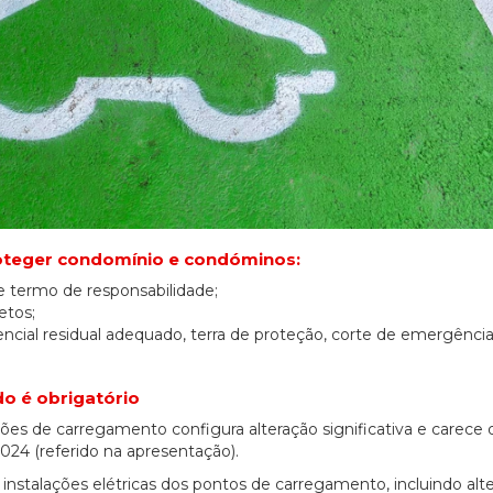
oteger condomínio e condóminos:
e termo de responsabilidade;
etos;
rencial residual adequado, terra de proteção, corte de emergênc
do é obrigatório
es de carregamento configura alteração significativa e carece 
24 (referido na apresentação).
instalações elétricas dos pontos de carregamento, incluindo alt