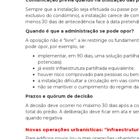
Sempre que a instalação seja efetuada ou passe p
exclusivo do condómino), a instalação carece de com
menos 30 dias de antecedência face à data pretendi
Quando é que a administração se pode opor?
A oposição não é "livre”: a lei restringe os fundament
pode opor, por exemplo, se:
implementar, em 90 dias, uma solução partilh
potenciais);
já existir infraestrutura partilhada equivalente;
houver risco comprovado para pessoas ou bens
a instalação dificultar a circulação em vias com
não se mantiver o cumprimento do regime das a
Prazos e quórum de decisão
A decisão deve ocorrer no máximo 30 dias após a com
total do prédio. A deliberação deve ficar em ata e
quando negativa.
Novas operações urbanísticas: “infraestrutur
Para edifícios novos (ou outras operações urbanístic