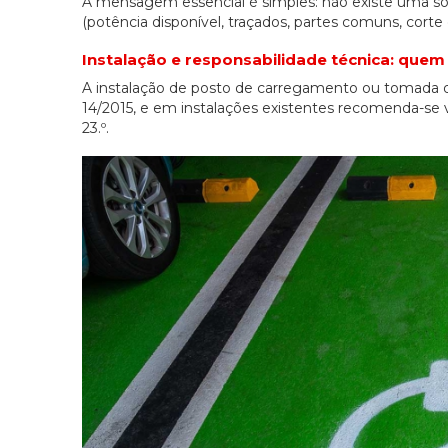
A mensagem essencial é simples: não existe uma sol
(potência disponível, traçados, partes comuns, cort
Instalação e responsabilidade técnica: quem 
A instalação de posto de carregamento ou tomada dev
14/2015, e em instalações existentes recomenda-se v
23.º.