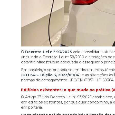
O
Decreto-Lei n.º 93/2025
veio consolidar e atual
(incluindo o Decreto-Lei nº 39/2010 e alterações poste
garantir infraestrutura adequada e assegurar o prin
Em paralelo, o setor apoia-se em documentos técni
(
CTE64 – Edição 3, 2023/09/14
) e as alterações à
normas de carregamento (IEC/EN 61851, HD 60364-7-
Edifícios existentes: o que muda na prática (A
O Artigo 23.º do Decreto-Lei nº 93/2025 estabelece,
em edifícios existentes, por qualquer condómino, a 
em portaria.
Comunicação prévia quando há utilização das 