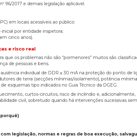
nº 96/2017 e demais legislação aplicável.
) em locais acessíveis ao público:
 inicial por entidade inspetora;
 em cinco anos).
as e risco real
tra que os problemas não são “pormenores” muitos são classific
nça de pessoas e bens.
a ausência individual de DDR ≤ 30 mA na proteção do ponto de l
utores de terra (secções mínimas/isolamento), potência mínim
de esquemas tipo indicados no Guia Técnico da DGEG.
ecimento, curtos-circuitos, risco de incêndio e, adicionalmente,
abilidade civil, sobretudo quando há intervenções sucessivas se
e porquê)
e com legislação, normas e regras de boa execução, salva