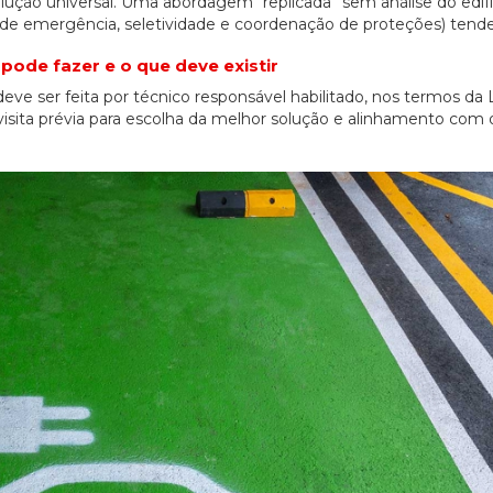
ução universal. Uma abordagem “replicada” sem análise do edifí
e de emergência, seletividade e coordenação de proteções) tende 
pode fazer e o que deve existir
e ser feita por técnico responsável habilitado, nos termos da L
isita prévia para escolha da melhor solução e alinhamento com 
20/07/2026
27/07/2026