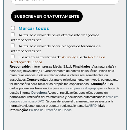
SUBSCREVER GRATUITAMENTE
Marcar todos
Autorizo o envio de newsletters e informações de
interempresas.net
Autorizo o envio de comunicações de terceiros via
interempresas.net
Li e aceito as condições do
Aviso legal
e da
Política de
Proteção de Dados
Responsable:
Interempresas Media, S.L.U.
Finalidades:
Assinatura da(s)
nossa(s) newsletter(s). Gerenciamento de contas de usuários. Envio de e-
mails relacionados a ele ou relacionados a interesses semelhantes ou
associados.
Conservação:
durante o relacionamento com você, ou enquanto
for necessário para realizar os propósitos especificados.
Atribuição:
Os
dados podem ser transferidos para
outras empresas do grupo
por motivos de
gestão interna.
Derechos:
Acceso, rectificación, oposición, supresión,
portabilidad, limitación del tratatamiento y decisiones automatizadas:
entre em
contato com nosso DPO
. Si considera que el tratamiento no se ajusta a la
normativa vigente, puede presentar reclamación ante la
AEPD
.
Mais
informação:
Política de Proteção de Dados