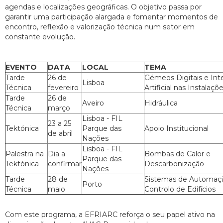
agendas e localizações geográficas. O objetivo passa por
garantir uma participação alargada e fomentar momentos de
encontro, reflexão e valorização técnica num setor em
constante evolução.
EVENTO
DATA
LOCAL
TEMA
Tarde
26 de
Gémeos Digitais e Inte
Lisboa
Técnica
fevereiro
Artificial nas Instalaçõ
Tarde
26 de
Aveiro
Hidráulica
Técnica
março
Lisboa - FIL
23 a 25
Tektónica
Parque das
Apoio Institucional
de abril
Nações
Lisboa - FIL
Palestra na
Dia a
Bombas de Calor e
Parque das
Tektónica
confirmar
Descarbonização
Nações
Tarde
28 de
Sistemas de Automaç
Porto
Técnica
maio
Controlo de Edifícios
Com este programa, a EFRIARC reforça o seu papel ativo na