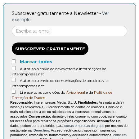
Subscrever gratuitamente a Newsletter -
Ver
exemplo
SUBSCREVER GRATUITAMENTE
Marcar todos
Autorizo o envio de newsletters e informações de
interempresas.net
Autorizo o envio de comunicações de terceiros via
interempresas.net
Li e aceito as condições do
Aviso legal
e da
Política de
Proteção de Dados
Responsable:
Interempresas Media, S.L.U.
Finalidades:
Assinatura da(s)
nossa(s) newsletter(s). Gerenciamento de contas de usuários. Envio de e-
mails relacionados a ele ou relacionados a interesses semelhantes ou
associados.
Conservação:
durante o relacionamento com você, ou enquanto
for necessário para realizar os propósitos especificados.
Atribuição:
Os
dados podem ser transferidos para
outras empresas do grupo
por motivos de
gestão interna.
Derechos:
Acceso, rectificación, oposición, supresión,
portabilidad, limitación del tratatamiento y decisiones automatizadas:
entre em