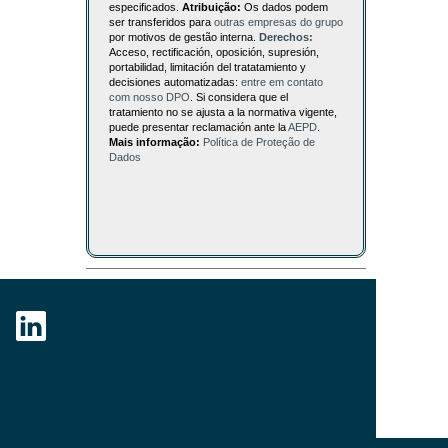
especificados.
Atribuição:
Os dados podem
ser transferidos para
outras empresas do grupo
por motivos de gestão interna.
Derechos:
Acceso, rectificación, oposición, supresión,
portabilidad, limitación del tratatamiento y
decisiones automatizadas:
entre em contato
com nosso DPO
. Si considera que el
tratamiento no se ajusta a la normativa vigente,
puede presentar reclamación ante la
AEPD
.
Mais informação:
Política de Proteção de
Dados