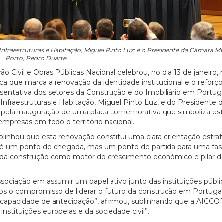
fraestruturas e Habitação, Miguel Pinto Luz; e o Presidente da Câmara Mu
Porto, Pedro Duarte.
 Civil e Obras Públicas Nacional celebrou, no dia 13 de janeiro, 
a que marca a renovação da identidade institucional e o reforço
sentativa dos setores da Construção e do Imobiliário em Portuga
Infraestruturas e Habitação, Miguel Pinto Luz, e do Presidente
da pela inauguração de uma placa comemorativa que simboliza es
mpresas em todo o território nacional.
inhou que esta renovação constitui uma clara orientação estra
ão é um ponto de chegada, mas um ponto de partida para uma fa
l da construção como motor do crescimento económico e pilar 
ociação em assumir um papel ativo junto das instituições públi
mos o compromisso de liderar o futuro da construção em Portug
l e capacidade de antecipação”, afirmou, sublinhando que a AICC
instituições europeias e da sociedade civil”.