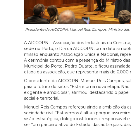
Presidente da AICCOPN, Manuel Reis Campos; Ministro das In
A AICCOPN – Associação dos Industriais da Construção
sede no Porto, o Dia da AICCOPN, uma data simbólic
missão enquanto Associação Única e Nacional, repre
A cerimónia contou com a presença do Ministro das 
Municipal do Porto, Pedro Duarte, e ficou assinala
etapa da associação, que representa mais de 6.000 e
O presidente da AICCOPN, Manuel Reis Campos, subl
para o futuro do setor. “Esta é uma nova etapa. N
exigente e ambiciosa”, afirmou, destacando o pape
social e territorial.
Manuel Reis Campos reforçou ainda a ambição da ass
sociedade civil. “Estaremos à altura porque assumi
visão estratégica, diálogo institucional responsáve
ser “um parceiro ativo do Estado, das autarquias, das 