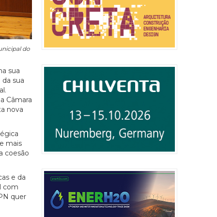
nicipal do
na sua
 da sua
l.
 da Câmara
ta nova
tégica
se mais
da coesão
cas e da
al com
OPN quer