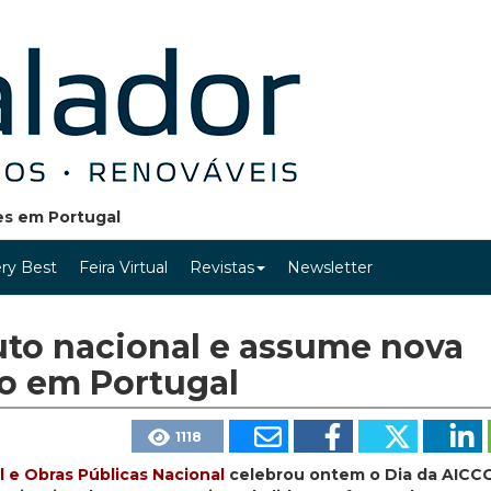
ões em Portugal
ry Best
Feira Virtual
Revistas
Newsletter
uto nacional e assume nova
ão em Portugal
1118
l e Obras Públicas Nacional
celebrou ontem o Dia da AICC