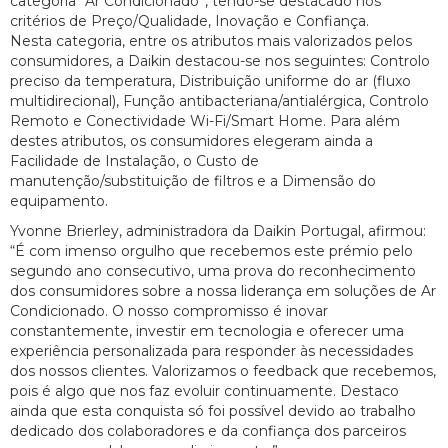
categoria “Ar Condicionado”, tendo-se destacado nos
critérios de Preço/Qualidade, Inovação e Confiança.
Nesta categoria, entre os atributos mais valorizados pelos
consumidores, a Daikin destacou-se nos seguintes: Controlo
preciso da temperatura, Distribuição uniforme do ar (fluxo
multidirecional), Função antibacteriana/antialérgica, Controlo
Remoto e Conectividade Wi-Fi/Smart Home. Para além
destes atributos, os consumidores elegeram ainda a
Facilidade de Instalação, o Custo de
manutenção/substituição de filtros e a Dimensão do
equipamento.
Yvonne Brierley, administradora da Daikin Portugal, afirmou:
“É com imenso orgulho que recebemos este prémio pelo
segundo ano consecutivo, uma prova do reconhecimento
dos consumidores sobre a nossa liderança em soluções de Ar
Condicionado. O nosso compromisso é inovar
constantemente, investir em tecnologia e oferecer uma
experiência personalizada para responder às necessidades
dos nossos clientes. Valorizamos o feedback que recebemos,
pois é algo que nos faz evoluir continuamente. Destaco
ainda que esta conquista só foi possível devido ao trabalho
dedicado dos colaboradores e da confiança dos parceiros