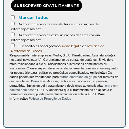
SUBSCREVER GRATUITAMENTE
Marcar todos
Autorizo o envio de newsletters e informações de
interempresas.net
Autorizo o envio de comunicações de terceiros via
interempresas.net
Li e aceito as condições do
Aviso legal
e da
Política de
Proteção de Dados
Responsable:
Interempresas Media, S.L.U.
Finalidades:
Assinatura da(s)
nossa(s) newsletter(s). Gerenciamento de contas de usuários. Envio de e-
mails relacionados a ele ou relacionados a interesses semelhantes ou
associados.
Conservação:
durante o relacionamento com você, ou enquanto
for necessário para realizar os propósitos especificados.
Atribuição:
Os
dados podem ser transferidos para
outras empresas do grupo
por motivos de
gestão interna.
Derechos:
Acceso, rectificación, oposición, supresión,
portabilidad, limitación del tratatamiento y decisiones automatizadas:
entre em
contato com nosso DPO
. Si considera que el tratamiento no se ajusta a la
normativa vigente, puede presentar reclamación ante la
AEPD
.
Mais
informação:
Política de Proteção de Dados