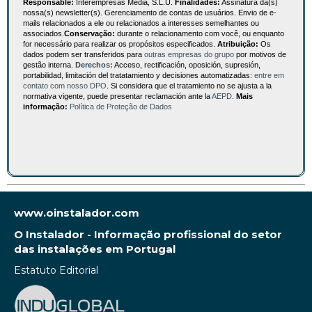
Responsable:
Interempresas Media, S.L.U.
Finalidades:
Assinatura da(s)
nossa(s) newsletter(s). Gerenciamento de contas de usuários. Envio de e-
mails relacionados a ele ou relacionados a interesses semelhantes ou
associados.
Conservação:
durante o relacionamento com você, ou enquanto
for necessário para realizar os propósitos especificados.
Atribuição:
Os
dados podem ser transferidos para
outras empresas do grupo
por motivos de
gestão interna.
Derechos:
Acceso, rectificación, oposición, supresión,
portabilidad, limitación del tratatamiento y decisiones automatizadas:
entre em
contato com nosso DPO
. Si considera que el tratamiento no se ajusta a la
normativa vigente, puede presentar reclamación ante la
AEPD
.
Mais
informação:
Política de Proteção de Dados
www.oinstalador.com
O Instalador - Informação profissional do setor
das instalações em Portugal
Estatuto Editorial