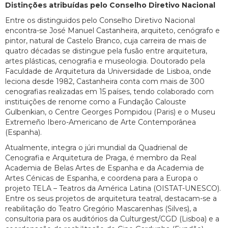
Distinções atribuídas pelo Conselho Diretivo Nacional
Entre os distinguidos pelo Conselho Diretivo Nacional
encontra-se José Manuel Castanheira, arquiteto, cenógrafo e
pintor, natural de Castelo Branco, cuja carreira de mais de
quatro décadas se distingue pela fusão entre arquitetura,
artes plásticas, cenografia e museologia. Doutorado pela
Faculdade de Arquitetura da Universidade de Lisboa, onde
leciona desde 1982, Castanheira conta com mais de 300
cenografias realizadas em 15 países, tendo colaborado com
instituições de renome como a Fundação Calouste
Gulbenkian, o Centre Georges Pompidou (Paris) e o Museu
Extremeño Ibero-Americano de Arte Contemporânea
(Espanha).
Atualmente, integra o júri mundial da Quadrienal de
Cenografia e Arquitetura de Praga, é membro da Real
Academia de Belas Artes de Espanha e da Academia de
Artes Cénicas de Espanha, e coordena para a Europa o
projeto TELA – Teatros da América Latina (OISTAT-UNESCO).
Entre os seus projetos de arquitetura teatral, destacam-se a
reabilitação do Teatro Gregório Mascarenhas (Silves), a
consultoria para os auditórios da Culturgest/CGD (Lisboa) e a