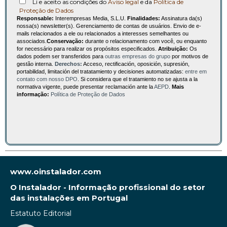
Li e aceito as condições do
Aviso legal
e da
Política de
Proteção de Dados
Responsable:
Interempresas Media, S.L.U.
Finalidades:
Assinatura da(s)
nossa(s) newsletter(s). Gerenciamento de contas de usuários. Envio de e-
mails relacionados a ele ou relacionados a interesses semelhantes ou
associados.
Conservação:
durante o relacionamento com você, ou enquanto
for necessário para realizar os propósitos especificados.
Atribuição:
Os
dados podem ser transferidos para
outras empresas do grupo
por motivos de
gestão interna.
Derechos:
Acceso, rectificación, oposición, supresión,
portabilidad, limitación del tratatamiento y decisiones automatizadas:
entre em
contato com nosso DPO
. Si considera que el tratamiento no se ajusta a la
normativa vigente, puede presentar reclamación ante la
AEPD
.
Mais
informação:
Política de Proteção de Dados
www.oinstalador.com
O Instalador - Informação profissional do setor
das instalações em Portugal
Estatuto Editorial