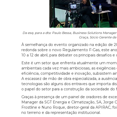
Da esq. para a dta: Paulo Bessa, Business Solutions Manager 
Graça, Sócio Gerente da
À semelhança do evento organizado na edição de 20
redonda sobre o novo Regulamento F-Gas, este ano 
10 a 12 de abril, para debater os principais desafio
Este é um setor que enfrenta atualmente um moment
ambientais cada vez mais ambiciosas, as exigências
eficiência, competitividade e inovação, subsistem a
A escassez de mão de obra especializada, a ausênci
tecnologias são alguns dos entraves que importa d
o papel do setor para a construção da sociedade do f
Graças à presença de um painel de oradores de exce
Manager da SGT Energia e Climatização, SA, Jorge Ca
Frostline e Nuno Roque, diretor-geral da APIRAC, foi 
no terreno e da representação institucional.