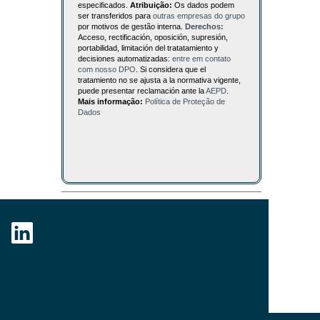
especificados.
Atribuição:
Os dados podem
ser transferidos para
outras empresas do grupo
por motivos de gestão interna.
Derechos:
Acceso, rectificación, oposición, supresión,
portabilidad, limitación del tratatamiento y
decisiones automatizadas:
entre em contato
com nosso DPO
. Si considera que el
tratamiento no se ajusta a la normativa vigente,
puede presentar reclamación ante la
AEPD
.
Mais informação:
Política de Proteção de
Dados