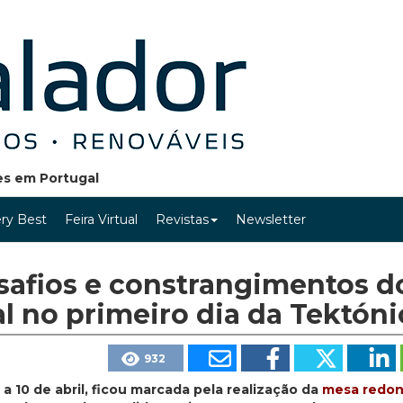
ões em Portugal
ry Best
Feira Virtual
Revistas
Newsletter
safios e constrangimentos d
l no primeiro dia da Tektóni
932
 10 de abril, ficou marcada pela realização da
mesa redo