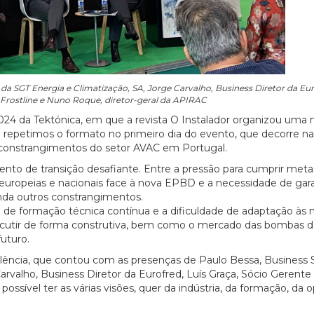
da SGT Energia e Climatização, SA, Jorge Carvalho, Business Diretor da Eur
 Frostline e Nuno Roque, diretor-geral da APIRAC
24 da Tektónica, em que a revista O Instalador organizou uma
repetimos o formato no primeiro dia do evento, que decorre na
s e constrangimentos do setor AVAC em Portugal.
o de transição desafiante. Entre a pressão para cumprir meta
 europeias e nacionais face à nova EPBD e a necessidade de gara
inda outros constrangimentos.
a de formação técnica contínua e a dificuldade de adaptação às 
iscutir de forma construtiva, bem como o mercado das bombas de
uturo.
lência, que contou com as presenças de Paulo Bessa, Business 
rvalho, Business Diretor da Eurofred, Luís Graça, Sócio Gerente
possível ter as várias visões, quer da indústria, da formação, da 