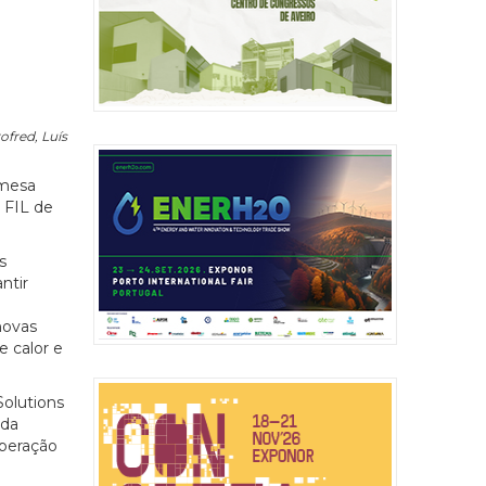
ofred, Luís
 mesa
 FIL de
s
ntir
novas
 calor e
Solutions
 da
operação