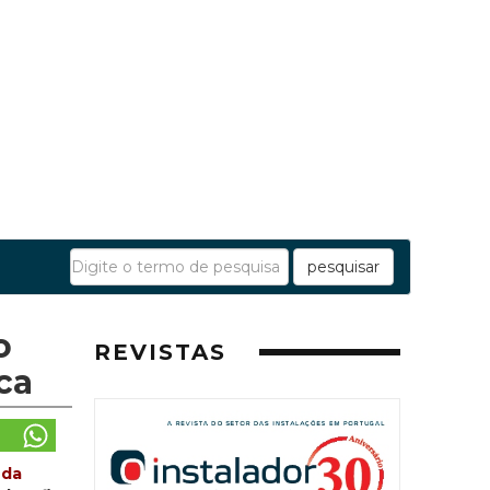
pesquisar
o
REVISTAS
ca
nda