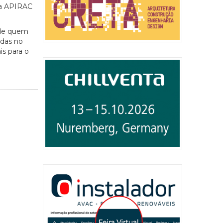
da APIRAC
o de quem
adas no
s para o