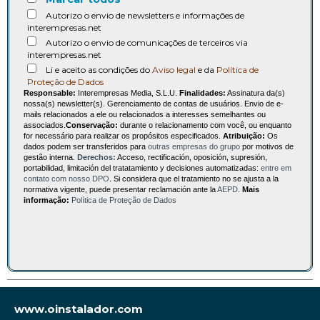
Autorizo o envio de newsletters e informações de
interempresas.net
Autorizo o envio de comunicações de terceiros via
interempresas.net
Li e aceito as condições do
Aviso legal
e da
Política de
Proteção de Dados
Responsable:
Interempresas Media, S.L.U.
Finalidades:
Assinatura da(s)
nossa(s) newsletter(s). Gerenciamento de contas de usuários. Envio de e-
mails relacionados a ele ou relacionados a interesses semelhantes ou
associados.
Conservação:
durante o relacionamento com você, ou enquanto
for necessário para realizar os propósitos especificados.
Atribuição:
Os
dados podem ser transferidos para
outras empresas do grupo
por motivos de
gestão interna.
Derechos:
Acceso, rectificación, oposición, supresión,
portabilidad, limitación del tratatamiento y decisiones automatizadas:
entre em
contato com nosso DPO
. Si considera que el tratamiento no se ajusta a la
normativa vigente, puede presentar reclamación ante la
AEPD
.
Mais
informação:
Política de Proteção de Dados
www.oinstalador.com