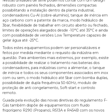
Nestas unidades de série podemos contar com um design
robusto com painéis fechados, dimensões compactas
possibilitando a instalação dentro da planta industrial,
condensadores Cu-Al (cobre-alumínio), tanque de inércia em
aço carbono com a patente da marca, modo hidráulico de
3bar, flexibilidade de trabalhar em circuito aberto ou fechado,
limites de operações alargados desde -10°C até 35°C e ainda
com possibilidade de versões Low Temperature capazes de
gelar água até -25°C.
Todos estes equipamentos podem ser personalizáveis e
feitos por medida mediante o requisito da indústria em
questão. Para ambientes mais extremos, por exemplo, existe
a possibilidade de realizar o tratamento nas baterias dos
condensadores, para indústrias como a alimentar, o tanque
de inércia e todos os seus componentes associados em inox
com ou sem, o modo hidráulico até 5bar com bomba duplas,
possibilidade de dupla frequência 50-60Hz, modulo de
proteção de anti congelamento, Soft-start e controlo
remoto.
Guiada pela evolução das novas diretivas do regulamento F-
Gás também dispõe de equipamentos com fluido
frigorígeno R290 (Propano), R513A e R454B com os novos