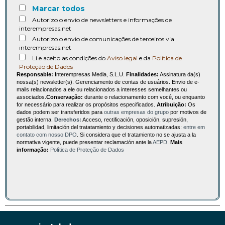
Marcar todos
Autorizo o envio de newsletters e informações de
interempresas.net
Autorizo o envio de comunicações de terceiros via
interempresas.net
Li e aceito as condições do
Aviso legal
e da
Política de
Proteção de Dados
Responsable:
Interempresas Media, S.L.U.
Finalidades:
Assinatura da(s)
nossa(s) newsletter(s). Gerenciamento de contas de usuários. Envio de e-
mails relacionados a ele ou relacionados a interesses semelhantes ou
associados.
Conservação:
durante o relacionamento com você, ou enquanto
for necessário para realizar os propósitos especificados.
Atribuição:
Os
dados podem ser transferidos para
outras empresas do grupo
por motivos de
gestão interna.
Derechos:
Acceso, rectificación, oposición, supresión,
portabilidad, limitación del tratatamiento y decisiones automatizadas:
entre em
contato com nosso DPO
. Si considera que el tratamiento no se ajusta a la
normativa vigente, puede presentar reclamación ante la
AEPD
.
Mais
informação:
Política de Proteção de Dados