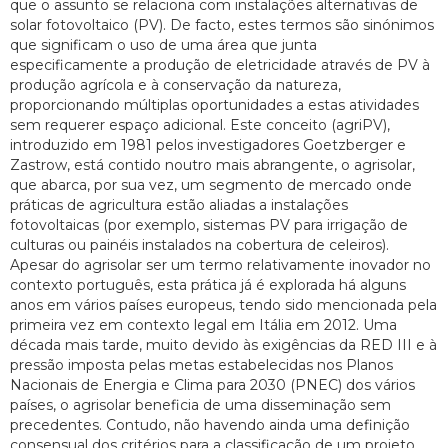
que o assunto se relaciona com instalações alternativas de
solar fotovoltaico (PV). De facto, estes termos são sinónimos
que significam o uso de uma área que junta
especificamente a produção de eletricidade através de PV à
produção agrícola e à conservação da natureza,
proporcionando múltiplas oportunidades a estas atividades
sem requerer espaço adicional. Este conceito (agriPV),
introduzido em 1981 pelos investigadores Goetzberger e
Zastrow, está contido noutro mais abrangente, o agrisolar,
que abarca, por sua vez, um segmento de mercado onde
práticas de agricultura estão aliadas a instalações
fotovoltaicas (por exemplo, sistemas PV para irrigação de
culturas ou painéis instalados na cobertura de celeiros).
Apesar do agrisolar ser um termo relativamente inovador no
contexto português, esta prática já é explorada há alguns
anos em vários países europeus, tendo sido mencionada pela
primeira vez em contexto legal em Itália em 2012. Uma
década mais tarde, muito devido às exigências da RED III e à
pressão imposta pelas metas estabelecidas nos Planos
Nacionais de Energia e Clima para 2030 (PNEC) dos vários
países, o agrisolar beneficia de uma disseminação sem
precedentes. Contudo, não havendo ainda uma definição
consensual dos critérios para a classificação de um projeto