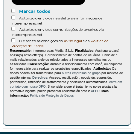
Marcar todos
Autorizo o envio de newsletters e informações de
interempresas.net
Autorizo o envio de comunicações de terceiros via
interempresas.net
Li e aceito as condições do
Aviso legal
e da
Política de
Proteção de Dados
Responsable:
Interempresas Media, S.L.U.
Finalidades:
Assinatura da(s)
nossa(s) newsletter(s). Gerenciamento de contas de usuários. Envio de e-
mails relacionados a ele ou relacionados a interesses semelhantes ou
associados.
Conservação:
durante o relacionamento com você, ou enquanto
for necessário para realizar os propósitos especificados.
Atribuição:
Os
dados podem ser transferidos para
outras empresas do grupo
por motivos de
gestão interna.
Derechos:
Acceso, rectificación, oposición, supresión,
portabilidad, limitación del tratatamiento y decisiones automatizadas:
entre em
contato com nosso DPO
. Si considera que el tratamiento no se ajusta a la
normativa vigente, puede presentar reclamación ante la
AEPD
.
Mais
informação:
Política de Proteção de Dados