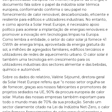
documento fala sobre o papel da indústria solar térmica
europeia, conformando confirma o seu papel no
fornecimento de calor renovável, descarbonizado, eficiente e
resiliente para edifícios e utilizadores industriais. No entanto,
e como aponta a Solar Heat Europe, é necessário apoio
político para acelerar a implantação de energias renováveis e
promover a inovação em tecnologias limpas na Europa.
Como lembra a entidade, o setor do calor solar já fornece 41
GWth de energia limpa, aproveitada da energia gratuita do
sol, a milhões de agregados familiares, edifícios terciários e
utilizadores de redes de aquecimento urbano. O calor solar é
também uma tecnologia em crescimento para os
utilizadores industriais dos sectores alimentar e das bebidas,
químico e automóvel.
Sobre os dados do relatório, Valérie Séjourné, diretora-geral
da Solar Heat Europe referiu que “o nosso setor orgulha-se
de fornecer, graças aos nossos fabricantes e promotores de
projetos sediados na UE, 90% da procura europeia de calor
solar. Muitas das nossas empresas também exportam para
todo o mundo mais de 70% da sua produção. Sendo um
sector claramente citado na Lei da Indústria Net-Zero, o calor
solar fornece fornecimentos de calor renovável prontos a