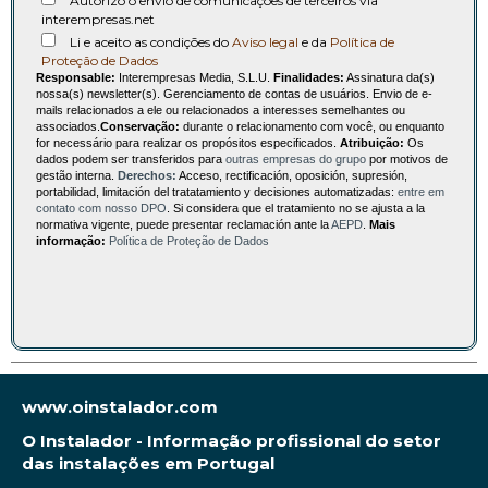
Autorizo o envio de comunicações de terceiros via
interempresas.net
Li e aceito as condições do
Aviso legal
e da
Política de
Proteção de Dados
Responsable:
Interempresas Media, S.L.U.
Finalidades:
Assinatura da(s)
nossa(s) newsletter(s). Gerenciamento de contas de usuários. Envio de e-
mails relacionados a ele ou relacionados a interesses semelhantes ou
associados.
Conservação:
durante o relacionamento com você, ou enquanto
for necessário para realizar os propósitos especificados.
Atribuição:
Os
dados podem ser transferidos para
outras empresas do grupo
por motivos de
gestão interna.
Derechos:
Acceso, rectificación, oposición, supresión,
portabilidad, limitación del tratatamiento y decisiones automatizadas:
entre em
contato com nosso DPO
. Si considera que el tratamiento no se ajusta a la
normativa vigente, puede presentar reclamación ante la
AEPD
.
Mais
informação:
Política de Proteção de Dados
www.oinstalador.com
O Instalador - Informação profissional do setor
das instalações em Portugal