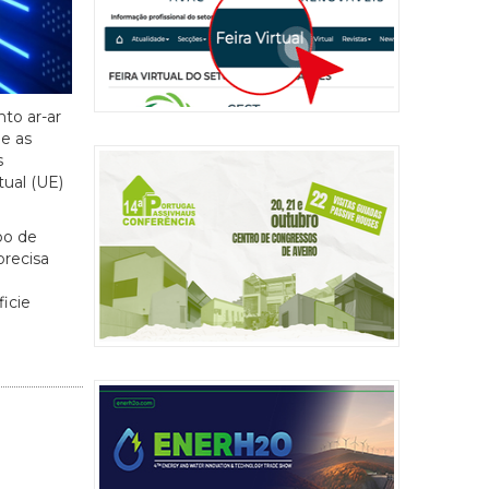
to ar-ar
 e as
s
tual (UE)
po de
precisa
icie