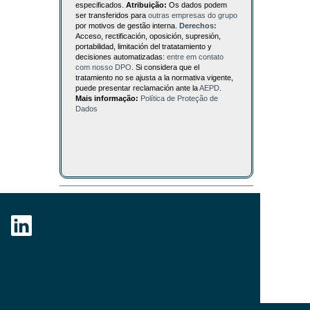
especificados.
Atribuição:
Os dados podem
ser transferidos para
outras empresas do grupo
por motivos de gestão interna.
Derechos:
Acceso, rectificación, oposición, supresión,
portabilidad, limitación del tratatamiento y
decisiones automatizadas:
entre em contato
com nosso DPO
. Si considera que el
tratamiento no se ajusta a la normativa vigente,
puede presentar reclamación ante la
AEPD
.
Mais informação:
Política de Proteção de
Dados