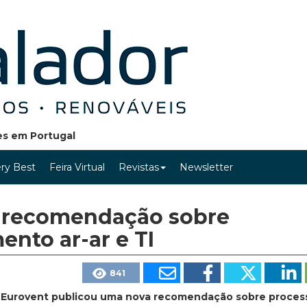
ões em Portugal
ry Best
Feira Virtual
Revistas
Newsletter
a recomendação sobre
ento ar-ar e TI
841
 Eurovent publicou uma nova recomendação sobre process