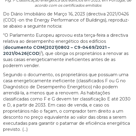
Fig. 1- Classificação energética dos edifícios em 2023, em Portugal, de
acordo com os certificados emitidos
Do Diário Imobiliário de Março 16, 2023 (directiva 2021/0426
(COD) -on the Energy Performance of Buildings), reproduz-
se abaixo a seguinte noticia:
“O Parlamento Europeu aprovou esta terça-feira a directiva
relativa ao desempenho energético dos edifícios
(
documento COM(2021)0802 – C9-0469/2021 –
1
2021/0426(COD
)
), que obriga os proprietários a renovar as
suas casas energeticamente ineficientes antes de as
poderem vender.
Segundo o documento, os proprietários que possuam uma
casa energeticamente ineficiente (classificados F ou G no
Diagnóstico de Desempenho Energético) não podem
arrendá-la, a menos que a renovem. As habitações
classificadas como F e G devem ter classificação E até 2030
e D, a partir de 2033. Em caso de venda, e caso os
proprietários não o façam, o comprador tem direito a um
desconto no preço equivalente ao valor das obras a serem
executadas para garantir o patamar de eficiência energética
previsto. (…)