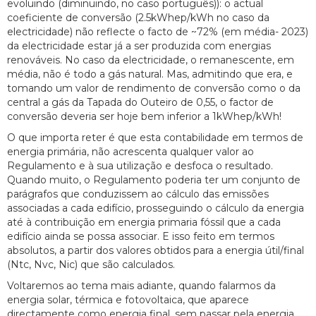
evoluindo (diminuindo, no caso português)): o actual
coeficiente de conversão (2.5kWhep/kWh no caso da
electricidade) não reflecte o facto de ~72% (em média- 2023)
da electricidade estar já a ser produzida com energias
renováveis. No caso da electricidade, o remanescente, em
média, não é todo a gás natural. Mas, admitindo que era, e
tomando um valor de rendimento de conversão como o da
central a gás da Tapada do Outeiro de 0,55, o factor de
conversão deveria ser hoje bem inferior a 1kWhep/kWh!
O que importa reter é que esta contabilidade em termos de
energia primária, não acrescenta qualquer valor ao
Regulamento e à sua utilização e desfoca o resultado.
Quando muito, o Regulamento poderia ter um conjunto de
parágrafos que conduzissem ao cálculo das emissões
associadas a cada edifício, prosseguindo o cálculo da energia
até à contribuição em energia primaria fóssil que a cada
edifício ainda se possa associar. E isso feito em termos
absolutos, a partir dos valores obtidos para a energia útil/final
(Ntc, Nvc, Nic) que são calculados.
Voltaremos ao tema mais adiante, quando falarmos da
energia solar, térmica e fotovoltaica, que aparece
directamente como energia final, sem passar pela energia