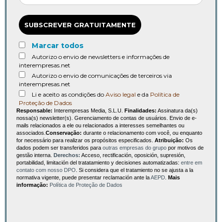
SUBSCREVER GRATUITAMENTE
Marcar todos
Autorizo o envio de newsletters e informações de
interempresas.net
Autorizo o envio de comunicações de terceiros via
interempresas.net
Li e aceito as condições do
Aviso legal
e da
Política de
Proteção de Dados
Responsable:
Interempresas Media, S.L.U.
Finalidades:
Assinatura da(s)
nossa(s) newsletter(s). Gerenciamento de contas de usuários. Envio de e-
mails relacionados a ele ou relacionados a interesses semelhantes ou
associados.
Conservação:
durante o relacionamento com você, ou enquanto
for necessário para realizar os propósitos especificados.
Atribuição:
Os
dados podem ser transferidos para
outras empresas do grupo
por motivos de
gestão interna.
Derechos:
Acceso, rectificación, oposición, supresión,
portabilidad, limitación del tratatamiento y decisiones automatizadas:
entre em
contato com nosso DPO
. Si considera que el tratamiento no se ajusta a la
normativa vigente, puede presentar reclamación ante la
AEPD
.
Mais
informação:
Política de Proteção de Dados