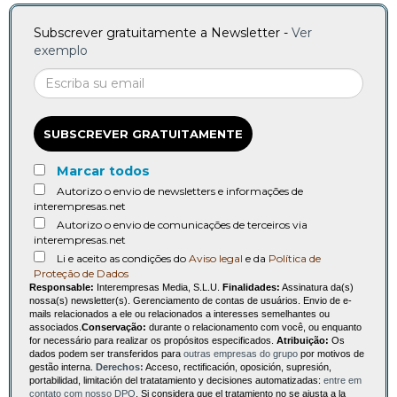
Subscrever gratuitamente a Newsletter -
Ver
exemplo
SUBSCREVER GRATUITAMENTE
Marcar todos
Autorizo o envio de newsletters e informações de
interempresas.net
Autorizo o envio de comunicações de terceiros via
interempresas.net
Li e aceito as condições do
Aviso legal
e da
Política de
Proteção de Dados
Responsable:
Interempresas Media, S.L.U.
Finalidades:
Assinatura da(s)
nossa(s) newsletter(s). Gerenciamento de contas de usuários. Envio de e-
mails relacionados a ele ou relacionados a interesses semelhantes ou
associados.
Conservação:
durante o relacionamento com você, ou enquanto
for necessário para realizar os propósitos especificados.
Atribuição:
Os
dados podem ser transferidos para
outras empresas do grupo
por motivos de
gestão interna.
Derechos:
Acceso, rectificación, oposición, supresión,
portabilidad, limitación del tratatamiento y decisiones automatizadas:
entre em
contato com nosso DPO
. Si considera que el tratamiento no se ajusta a la