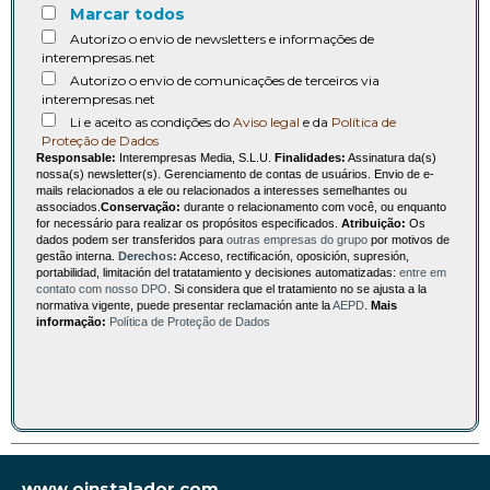
Marcar todos
Autorizo o envio de newsletters e informações de
interempresas.net
Autorizo o envio de comunicações de terceiros via
interempresas.net
Li e aceito as condições do
Aviso legal
e da
Política de
Proteção de Dados
Responsable:
Interempresas Media, S.L.U.
Finalidades:
Assinatura da(s)
nossa(s) newsletter(s). Gerenciamento de contas de usuários. Envio de e-
mails relacionados a ele ou relacionados a interesses semelhantes ou
associados.
Conservação:
durante o relacionamento com você, ou enquanto
for necessário para realizar os propósitos especificados.
Atribuição:
Os
dados podem ser transferidos para
outras empresas do grupo
por motivos de
gestão interna.
Derechos:
Acceso, rectificación, oposición, supresión,
portabilidad, limitación del tratatamiento y decisiones automatizadas:
entre em
contato com nosso DPO
. Si considera que el tratamiento no se ajusta a la
normativa vigente, puede presentar reclamación ante la
AEPD
.
Mais
informação:
Política de Proteção de Dados
www.oinstalador.com