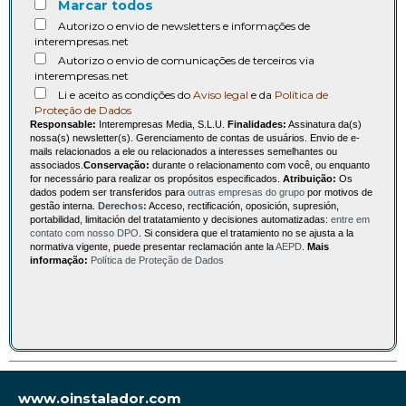
Marcar todos
Autorizo o envio de newsletters e informações de
interempresas.net
Autorizo o envio de comunicações de terceiros via
interempresas.net
Li e aceito as condições do
Aviso legal
e da
Política de
Proteção de Dados
Responsable:
Interempresas Media, S.L.U.
Finalidades:
Assinatura da(s)
nossa(s) newsletter(s). Gerenciamento de contas de usuários. Envio de e-
mails relacionados a ele ou relacionados a interesses semelhantes ou
associados.
Conservação:
durante o relacionamento com você, ou enquanto
for necessário para realizar os propósitos especificados.
Atribuição:
Os
dados podem ser transferidos para
outras empresas do grupo
por motivos de
gestão interna.
Derechos:
Acceso, rectificación, oposición, supresión,
portabilidad, limitación del tratatamiento y decisiones automatizadas:
entre em
contato com nosso DPO
. Si considera que el tratamiento no se ajusta a la
normativa vigente, puede presentar reclamación ante la
AEPD
.
Mais
informação:
Política de Proteção de Dados
www.oinstalador.com