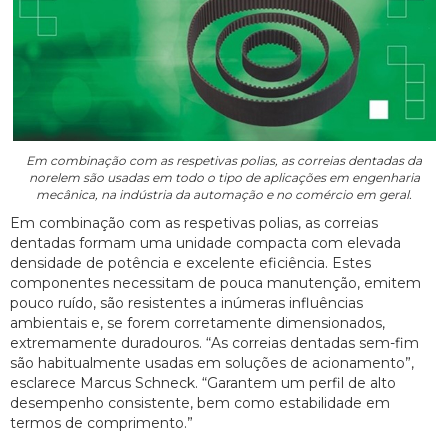
Em combinação com as respetivas polias, as correias dentadas da
norelem são usadas em todo o tipo de aplicações em engenharia
mecânica, na indústria da automação e no comércio em geral.
Em combinação com as respetivas polias, as correias
dentadas formam uma unidade compacta com elevada
densidade de potência e excelente eficiência. Estes
componentes necessitam de pouca manutenção, emitem
pouco ruído, são resistentes a inúmeras influências
ambientais e, se forem corretamente dimensionados,
extremamente duradouros. “As correias dentadas sem-fim
são habitualmente usadas em soluções de acionamento”,
esclarece Marcus Schneck. “Garantem um perfil de alto
desempenho consistente, bem como estabilidade em
termos de comprimento.”