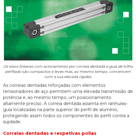
Os eixos lineares com acionamento por correia dentada e guia de trilho
perfilado são compactos e leves mas, ao mesmo tempo, convencem
com a sua elevada rigidez.
As correias dentadas reforçadas com elementos
tensionadores de aço permitem uma elevada transmissão de
potência e, ao mesmo tempo, um posicionamento
altamente preciso. A correia dentada assenta em ranhuras-
guia localizadas na parte superior do perfil de alumínio,
protegendo assim todos os componentes do perfil contra a
sujidade.
Correias dentadas e respetivas polias