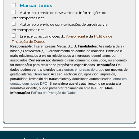
Marcar todos
Autorizo o envio de newsletters e informações de
interempresas.net
Autorizo o envio de comunicações de terceiros via
interempresas.net
Li e aceito as condições do
Aviso legal
e da
Política de
Proteção de Dados
Responsable:
Interempresas Media, S.L.U.
Finalidades:
Assinatura da(s)
nossa(s) newsletter(s). Gerenciamento de contas de usuários. Envio de e-
mails relacionados a ele ou relacionados a interesses semelhantes ou
associados.
Conservação:
durante o relacionamento com você, ou enquanto
for necessário para realizar os propósitos especificados.
Atribuição:
Os
dados podem ser transferidos para
outras empresas do grupo
por motivos de
gestão interna.
Derechos:
Acceso, rectificación, oposición, supresión,
portabilidad, limitación del tratatamiento y decisiones automatizadas:
entre em
contato com nosso DPO
. Si considera que el tratamiento no se ajusta a la
normativa vigente, puede presentar reclamación ante la
AEPD
.
Mais
informação:
Política de Proteção de Dados