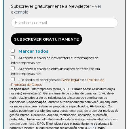
Subscrever gratuitamente a Newsletter -
Ver
exemplo
SUBSCREVER GRATUITAMENTE
Marcar todos
Autorizo o envio de newsletters e informações de
interempresas.net
Autorizo o envio de comunicações de terceiros via
interempresas.net
Li e aceito as condições do
Aviso legal
e da
Política de
Proteção de Dados
Responsable:
Interempresas Media, S.L.U.
Finalidades:
Assinatura da(s)
nossa(s) newsletter(s). Gerenciamento de contas de usuários. Envio de e-
mails relacionados a ele ou relacionados a interesses semelhantes ou
associados.
Conservação:
durante o relacionamento com você, ou enquanto
for necessário para realizar os propósitos especificados.
Atribuição:
Os
dados podem ser transferidos para
outras empresas do grupo
por motivos de
gestão interna.
Derechos:
Acceso, rectificación, oposición, supresión,
portabilidad, limitación del tratatamiento y decisiones automatizadas:
entre em
contato com nosso DPO
. Si considera que el tratamiento no se ajusta a la
normativa vigente, puede presentar reclamación ante la
AEPD
.
Mais