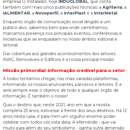
empresa O Instalador, hoje
INDUGLOBAL
, que conta
também com mais cinco publicações técnicas: a
Agriterra
, a
IALIMENTAR
, a
Novoperfil
, a
InterPlast
e a
InterMetal
.
Enquanto órgão de comunicação social dirigido a um
público-alvo, sabemos bem para onde caminhamos,
marcamos presença nos principais eventos, conferências e
iniciativas que se enquadram no nosso âmbito editorial e
setorial.
Dar cobertura aos grandes acontecimentos dos setores
AVAC, Renováveis e Edifícios é a nossa principal missão.
Missão primordial: informação credível para o setor
A todos tentamos chegar, nas mais variadas plataformas,
informando os nossos anunciantes, parceiros e leitores. É e
será sempre esse o objetivo de todo e qualquer órgão de
informação. É também o nosso!
Quis o destino que, neste 2021, ano em que a revista
completa 25 anos, estivesse à frente dos seus destinos. Há 12
anos nesta casa, é para mim um orgulho enorme poder
celebrar com todos vós esta data. A efeméride - que vai
muito para além do seu simbolismo - ganha outra dimensão