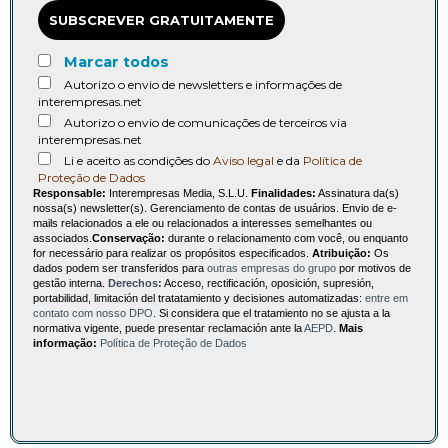
SUBSCREVER GRATUITAMENTE
Marcar todos
Autorizo o envio de newsletters e informações de
interempresas.net
Autorizo o envio de comunicações de terceiros via
interempresas.net
Li e aceito as condições do
Aviso legal
e da
Política de
Proteção de Dados
Responsable:
Interempresas Media, S.L.U.
Finalidades:
Assinatura da(s)
nossa(s) newsletter(s). Gerenciamento de contas de usuários. Envio de e-
mails relacionados a ele ou relacionados a interesses semelhantes ou
associados.
Conservação:
durante o relacionamento com você, ou enquanto
for necessário para realizar os propósitos especificados.
Atribuição:
Os
dados podem ser transferidos para
outras empresas do grupo
por motivos de
gestão interna.
Derechos:
Acceso, rectificación, oposición, supresión,
portabilidad, limitación del tratatamiento y decisiones automatizadas:
entre em
contato com nosso DPO
. Si considera que el tratamiento no se ajusta a la
normativa vigente, puede presentar reclamación ante la
AEPD
.
Mais
informação:
Política de Proteção de Dados