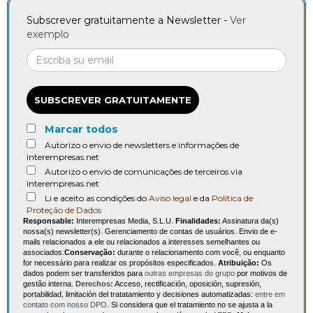
Subscrever gratuitamente a Newsletter -
Ver
exemplo
SUBSCREVER GRATUITAMENTE
Marcar todos
Autorizo o envio de newsletters e informações de
interempresas.net
Autorizo o envio de comunicações de terceiros via
interempresas.net
Li e aceito as condições do
Aviso legal
e da
Política de
Proteção de Dados
Responsable:
Interempresas Media, S.L.U.
Finalidades:
Assinatura da(s)
nossa(s) newsletter(s). Gerenciamento de contas de usuários. Envio de e-
mails relacionados a ele ou relacionados a interesses semelhantes ou
associados.
Conservação:
durante o relacionamento com você, ou enquanto
for necessário para realizar os propósitos especificados.
Atribuição:
Os
dados podem ser transferidos para
outras empresas do grupo
por motivos de
gestão interna.
Derechos:
Acceso, rectificación, oposición, supresión,
portabilidad, limitación del tratatamiento y decisiones automatizadas:
entre em
contato com nosso DPO
. Si considera que el tratamiento no se ajusta a la